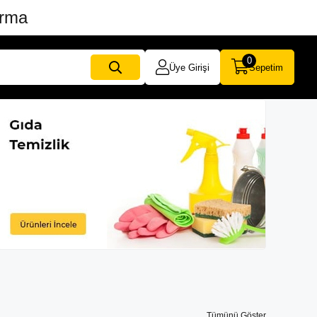
ırma
0
Üye Girişi
Sepetim
Tümünü Göster