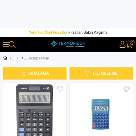
Yeni Yıla Özel Fırsatlar
Fırsatları Sakın Kaçırma
0
Hesap Makineleri
SIRALAMA
FILTRELEME