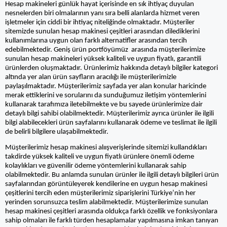
Hesap makineleri günlük hayat içerisinde en sık ihtiyaç duyulan
nesnelerden biri olmalarının yanı sıra belli alanlarda hizmet veren
işletmeler için ciddi bir ihtiyaç niteliğinde olmaktadır. Müşteriler
sitemizde sunulan hesap makinesi çeşitleri arasından dilediklerini
kullanımlarına uygun olan farklı alternatifler arasından tercih
edebilmektedir. Geniş ürün portföyümüz arasında müşterilerimize
sunulan hesap makineleri yüksek kaliteli ve uygun fiyatlı, garantili
ürünlerden oluşmaktadır. Ürünlerimiz hakkında detaylı bilgiler kategori
altında yer alan ürün sayfların aracılığı ile müşterilerimizle
paylaşılmaktadır. Müşterilerimiz sayfada yer alan konular haricinde
merak ettiklerini ve sorularını da sunduğumuz iletişim yöntemlerini
kullanarak tarafımıza iletebilmekte ve bu sayede ürünlerimize dair
detaylı bilgi sahibi olabilmektedir. Müşterilerimiz ayrıca ürünler ile ilgili
bilgi alabilecekleri ürün sayfalarını kullanarak ödeme ve teslimat ile ilgili
de belirli bilgilere ulaşabilmektedir.
Müşterilerimiz hesap makinesi alıışverişlerinde sitemizi kullandıkları
takdirde yüksek kaliteli ve uygun fiyatlı ürünlere önemli ödeme
kolaylıkları ve güvenilir ödeme yöntemlerini kullanarak sahip
olabilmektedir. Bu anlamda sunulan ürünler ile ilgili detaylı bilgileri ürün
sayfalarından görüntüleyerek kendilerine en uygun hesap makinesi
çeşitlerini tercih eden müşterilerimiz siparişlerini Türkiye’nin her
yerinden sorunsuzca teslim alabilmektedir. Müşterilerimize sunulan
hesap makinesi çeşitleri arasında oldukça farklı özellik ve fonksiyonlara
sahip olmaları ile farklı türden hesaplamalar yapılmasına imkan tanıyan