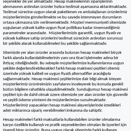
seçenekler de yer almaktadır. Hesap makinelerinin siparişlerinin
alınmasının ardından ürünler hızlıca teslimat aşamasına aktarılmaktadır.
Teslimat sürecine uygun olarak paketlenen ve ambalajlanan ürünlerimiz
müşterilerimize gönderilmekte ve bu sayede istenmeyen durumların
ortaya çıkmasına izin verilmemektedir. Müşteri memnuniyeti sitemizde
uygulanan yüksek kalite uygun fiyat politikası kadar önemsediğimiz
parametreler arasındadır. Müşterilerimizin garantili, uygun fiyatlı ve
yüksek kaliteye sahip ürünlerini teslimat sürecinin ardından sorunsuz
bir şekilde alarak kullanabilmeleri bu şekilde sağlanmaktadır.
Sitemizde yer alan ürünler arasında bulunan hesap makineleri birçok
farklı alanda kullanılabilmelerinin yanı sıra ticari işletmeler adına bir
ihtiyaç niteliğindedir. Bu sebeple müşterilerimize kullanımlarına uygun
şekilde değerlendirebilecekleri farklı hesap makinesi çeşitleri sitemiz
üzerinde yüksek kaliteli ve uygun fiyatlı alternatifler aracılığıyla
sağlanmaktadır. Hesap makinesi çeşitlerimize dair bilgi almak isteyen
müşterilerimiz ürünlreimizin sayfalarını inceleyerek bu konuda gerekli
bütün bilgilere rahatlıkla ulaşabilmektedir. Sunduğumuz hesap makinesi
çeşitleri için de dahil olmak üzere sitemizde yer alan ürünler için güvenilir
ve çeşitli ödeme yöntemi de müşterilerimize sunulmaktadır.
Müşterilerimiz yapacakları hesap makinesi alışverişlerinde istedikleri
adet miktarınca sipariş verebilmeleri imkanına da sahiptir.
Hesap makineleri farklı maksatlarla kullanılabilen ürünler olmalarına
karşın özellikle kullanışlı ve pratik seçeneklerden olmaları ile işyerleri için
önemli birer üründür. Buna uygun olarak sitemizde farklı kullanım