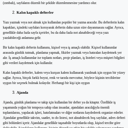
(zımbalı), sayfaların düzenli bir şekilde düzenlenmesine yardımcı olur.
Kalın kapaklı defterler
Yazı yazmak veya not almak için kullanılan popüler bir yazma aracıdır. Bu defterlerin kalın
kapakları, içindeki sayfaları koruyarak defterin daha uzun süre dayanmasını sağlar. Ayrıca,
genellikle daha fazla sayfa içerirler, bu da daha fazla not alınabileceği veya yazı
yazılabileceği anlamına gelir.
Bir kalın kapaklı defterin kullanımı, kişisel veya iş amaçlı olabilir. Kişisel kullanımlar
arasında günlük tutmak, planlama yapmak, fikirler yazmak veya hatıraları kaydetmek yer
alır. İş amaçlı kullanımlar ise toplantı notları, proje planları, iş listeleri veya müşteri bilgileri
gibi verileri kaydetmek için kullanılır.
Kalın kapaklı defterler, kalem veya kurşun kalem kullanarak yazılmak için uygun bir yüzey
sağlar. Ayrıca, birçok farklı boyut, renk ve tarzda mevcuttur, böylece kişinin tercihlerine
uygun bir seçenek bulmak kolaydır. Herhangi bir kişi için uygun
Ajanda
Ajanda, günlük planlama ve takip için kullanılan bir defter ya da kitaptır. Özellikle iş
yaşamında yoğun bir tempoya sahip olan insanlar, ajandaları aracılığıyla önemli
toplantılarını, yapılacak işleri, hatırlatmaları ve diğer notlarını kaydederek organize ederler.
Ajandalar genellikle takvim, saatler, to do listesi, not alınabilecek boş sayfalar, adres defteri
gibi bölümleri içerir. Ajandalar genellikle taşınabilir boyutlarda olup, kişisel tercihe göre