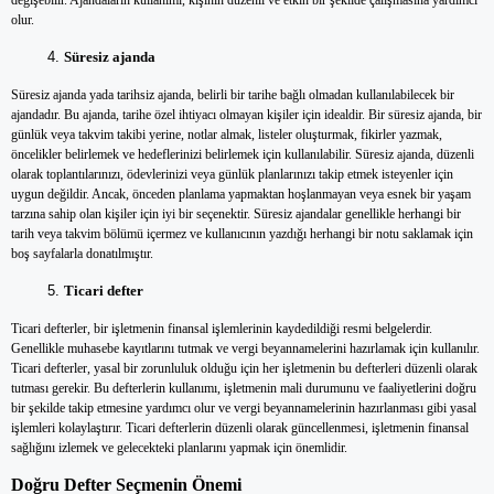
değişebilir. Ajandaların kullanımı, kişinin düzenli ve etkin bir şekilde çalışmasına yardımcı
olur.
Süresiz ajanda
Süresiz ajanda yada tarihsiz ajanda, belirli bir tarihe bağlı olmadan kullanılabilecek bir
ajandadır. Bu ajanda, tarihe özel ihtiyacı olmayan kişiler için idealdir. Bir süresiz ajanda, bir
günlük veya takvim takibi yerine, notlar almak, listeler oluşturmak, fikirler yazmak,
öncelikler belirlemek ve hedeflerinizi belirlemek için kullanılabilir. Süresiz ajanda, düzenli
olarak toplantılarınızı, ödevlerinizi veya günlük planlarınızı takip etmek isteyenler için
uygun değildir. Ancak, önceden planlama yapmaktan hoşlanmayan veya esnek bir yaşam
tarzına sahip olan kişiler için iyi bir seçenektir. Süresiz ajandalar genellikle herhangi bir
tarih veya takvim bölümü içermez ve kullanıcının yazdığı herhangi bir notu saklamak için
boş sayfalarla donatılmıştır.
Ticari defter
Ticari defterler, bir işletmenin finansal işlemlerinin kaydedildiği resmi belgelerdir.
Genellikle muhasebe kayıtlarını tutmak ve vergi beyannamelerini hazırlamak için kullanılır.
Ticari defterler, yasal bir zorunluluk olduğu için her işletmenin bu defterleri düzenli olarak
tutması gerekir. Bu defterlerin kullanımı, işletmenin mali durumunu ve faaliyetlerini doğru
bir şekilde takip etmesine yardımcı olur ve vergi beyannamelerinin hazırlanması gibi yasal
işlemleri kolaylaştırır. Ticari defterlerin düzenli olarak güncellenmesi, işletmenin finansal
sağlığını izlemek ve gelecekteki planlarını yapmak için önemlidir.
Doğru Defter Seçmenin Önemi