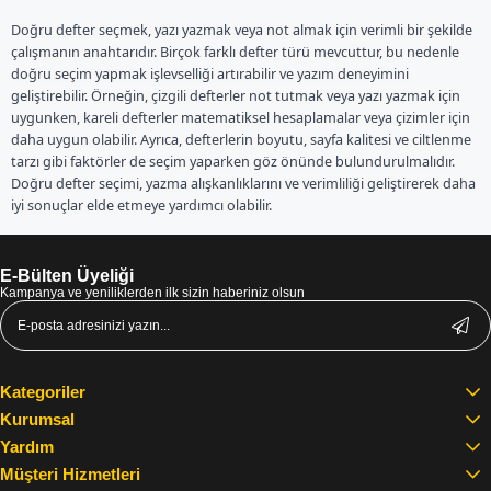
Doğru defter seçmek, yazı yazmak veya not almak için verimli bir şekilde
çalışmanın anahtarıdır. Birçok farklı defter türü mevcuttur, bu nedenle
doğru seçim yapmak işlevselliği artırabilir ve yazım deneyimini
geliştirebilir. Örneğin, çizgili defterler not tutmak veya yazı yazmak için
uygunken, kareli defterler matematiksel hesaplamalar veya çizimler için
daha uygun olabilir. Ayrıca, defterlerin boyutu, sayfa kalitesi ve ciltlenme
tarzı gibi faktörler de seçim yaparken göz önünde bulundurulmalıdır.
Doğru defter seçimi, yazma alışkanlıklarını ve verimliliği geliştirerek daha
iyi sonuçlar elde etmeye yardımcı olabilir.
E-Bülten Üyeliği
Kampanya ve yeniliklerden ilk sizin haberiniz olsun
Kategoriler
Kurumsal
Yardım
Müşteri Hizmetleri