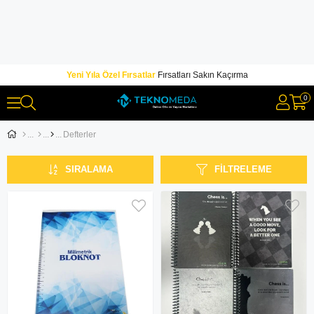
Yeni Yıla Özel Fırsatlar
Fırsatları Sakın Kaçırma
0
Defterler
SIRALAMA
FILTRELEME