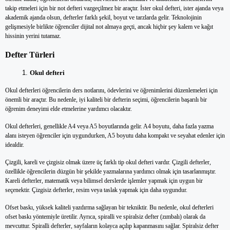
takip etmeleri için bir not defteri vazgeçilmez bir araçtır. İster okul defteri, ister ajanda veya
akademik ajanda olsun, defterler farklı şekil, boyut ve tarzlarda gelir. Teknolojinin
gelişmesiyle birlikte öğrenciler dijital not almaya geçti, ancak hiçbir şey kalem ve kağıt
hissinin yerini tutamaz.
Defter Türleri
Okul defteri
Okul defterleri öğrencilerin ders notlarını, ödevlerini ve öğrenimlerini düzenlemeleri için
önemli bir araçtır. Bu nedenle, iyi kaliteli bir defterin seçimi, öğrencilerin başarılı bir
öğrenim deneyimi elde etmelerine yardımcı olacaktır.
Okul defterleri, genellikle A4 veya A5 boyutlarında gelir. A4 boyutu, daha fazla yazma
alanı isteyen öğrenciler için uygundurken, A5 boyutu daha kompakt ve seyahat edenler için
idealdir.
Çizgili, kareli ve çizgisiz olmak üzere üç farklı tip okul defteri vardır. Çizgili defterler,
özellikle öğrencilerin düzgün bir şekilde yazmalarına yardımcı olmak için tasarlanmıştır.
Kareli defterler, matematik veya bilimsel derslerde işlemler yapmak için uygun bir
seçenektir. Çizgisiz defterler, resim veya taslak yapmak için daha uygundur.
Ofset baskı, yüksek kaliteli yazdırma sağlayan bir tekniktir. Bu nedenle, okul defterleri
ofset baskı yöntemiyle üretilir. Ayrıca, spiralli ve spiralsiz defter (zımbalı) olarak da
mevcuttur. Spiralli defterler, sayfaların kolayca açılıp kapanmasını sağlar. Spiralsiz defter