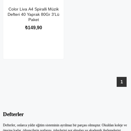
Color Liva A4 Spiralli Müzik
Defteri 40 Yaprak 80Gr 3'Lü
Paket
₺149,90
1
Defterler
Defterler, onlarca yıldır eğitim sisteminin ayrılmaz bir parçası olmuştur. Okuldan koleje ve
ötesine kadar, öğrencilerin notlarını, ödevlerini not almaları ve akademik ilerlemelerini