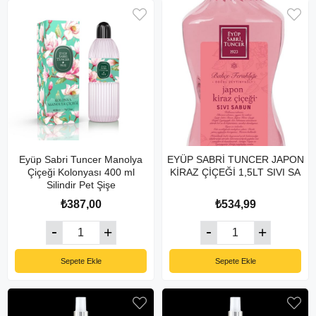
Eyüp Sabri Tuncer Manolya
EYÜP SABRİ TUNCER JAPON
Çiçeği Kolonyası 400 ml
KİRAZ ÇİÇEĞİ 1,5LT SIVI SA
Silindir Pet Şişe
₺387,00
₺534,99
Sepete Ekle
Sepete Ekle