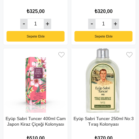
₺325,00
₺320,00
Sepete Ekle
Sepete Ekle
Eyüp Sabri Tuncer 400ml Cam
Eyüp Sabri Tuncer 250ml No:3
Japon Kiraz Çiçeği Kolonyası
Tıraş Kolonyası
₺510,00
₺370,00