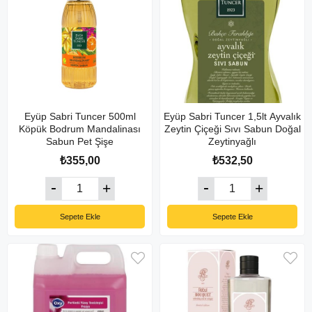
Eyüp Sabri Tuncer 500ml
Eyüp Sabri Tuncer 1,5lt Ayvalık
Köpük Bodrum Mandalinası
Zeytin Çiçeği Sıvı Sabun Doğal
Sabun Pet Şişe
Zeytinyağlı
₺355,00
₺532,50
Sepete Ekle
Sepete Ekle