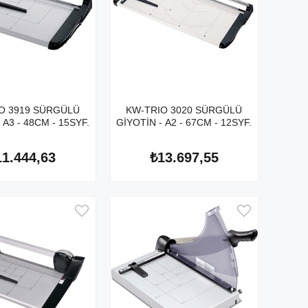
O 3919 SÜRGÜLÜ
KW-TRIO 3020 SÜRGÜLÜ
 A3 - 48CM - 15SYF.
GİYOTİN - A2 - 67CM - 12SYF.
11.444,63
₺13.697,55