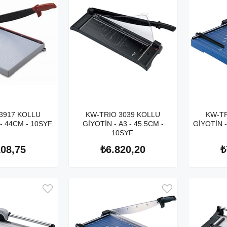
3917 KOLLU
KW-TRIO 3039 KOLLU
KW-TR
- 44CM - 10SYF.
GİYOTİN - A3 - 45.5CM -
GİYOTİN -
10SYF.
108,75
₺6.820,20
₺