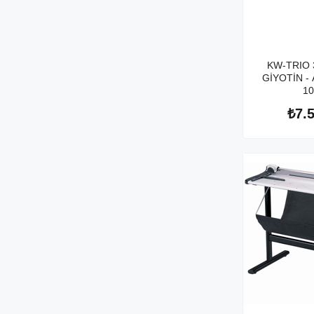
KW-TRIO 
GİYOTİN - 
10
₺7.