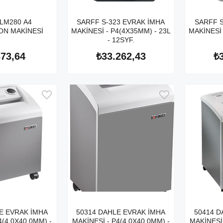
LM280 A4
SARFF S-323 EVRAK İMHA
SARFF S
ON MAKİNESİ
MAKİNESİ - P4(4X35MM) - 23L
MAKİNESİ 
- 12SYF.
373,64
₺33.262,43
₺
E EVRAK İMHA
50314 DAHLE EVRAK İMHA
50414 D
4(4.0X40.0MM) -
MAKİNESİ - P4(4.0X40.0MM) -
MAKİNESİ 