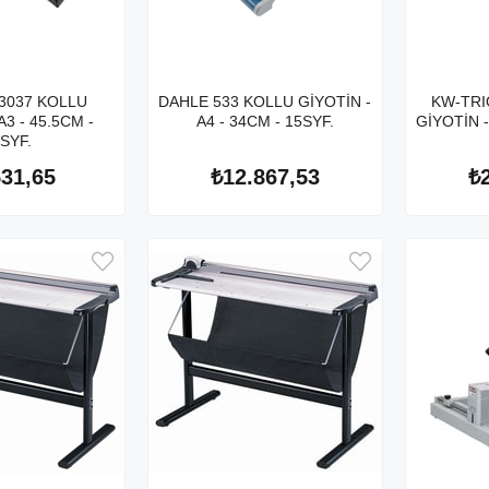
3037 KOLLU
DAHLE 533 KOLLU GİYOTİN -
KW-TRI
A3 - 45.5CM -
A4 - 34CM - 15SYF.
GİYOTİN -
SYF.
531,65
₺12.867,53
₺