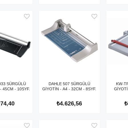
033 SÜRGÜLÜ
DAHLE 507 SÜRGÜLÜ
KW-TR
- 45CM - 10SYF.
GİYOTİN - A4 - 32CM - 8SYF.
GİYOTİN
974,40
₺4.626,56
₺