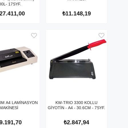
00L- 17SYF.
27.411,00
₺11.148,19
0M A4 LAMİNASYON
KW-TRIO 3300 KOLLU
MAKİNESİ
GİYOTİN - A4 - 30.6CM - 7SYF.
9.191,70
₺2.847,94