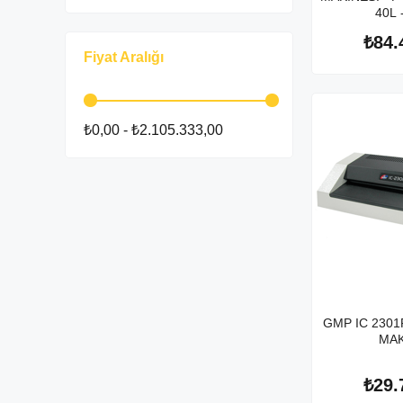
40L 
₺84.
Fiyat Aralığı
₺0,00 - ₺2.105.333,00
GMP IC 230
MAK
₺29.