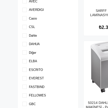
AVEC
AVERDIGI
SARFF 
LAMİNASY
Casio
₺2.
CSL
Dahle
DAHUA
Diğer
ELBA
ESCRITO
EVEREST
FASTBIND
FELLOWES
50214 DAHL
GBC
MAKİNESİ - P