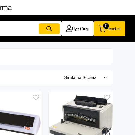
ırma
0
Üye Girişi
Sepetim