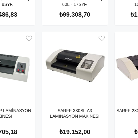
- 9SYF.
60L - 17SYF.
1
486,83
₺99.308,70
₺1
1P LAMİNASYON
SARFF 330SL A3
SARFF 23
İNESİ
LAMİNASYON MAKİNESİ
705,18
₺19.152,00
₺