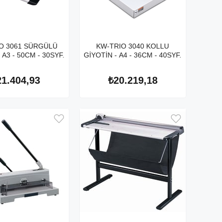
O 3061 SÜRGÜLÜ
KW-TRIO 3040 KOLLU
 A3 - 50CM - 30SYF.
GİYOTİN - A4 - 36CM - 40SYF.
21.404,93
₺20.219,18