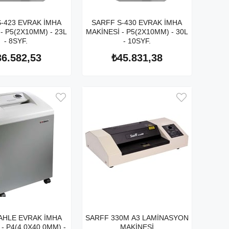
-423 EVRAK İMHA
SARFF S-430 EVRAK İMHA
- P5(2X10MM) - 23L
MAKİNESİ - P5(2X10MM) - 30L
- 8SYF.
- 10SYF.
36.582,53
₺45.831,38
AHLE EVRAK İMHA
SARFF 330M A3 LAMİNASYON
- P4(4.0X40.0MM) -
MAKİNESİ