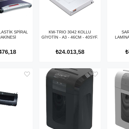
LASTİK SPİRAL
KW-TRIO 3042 KOLLU
SAR
MAKİNESİ
GİYOTİN - A3 - 46CM - 40SYF.
LAMİN
476,18
₺24.013,58
₺