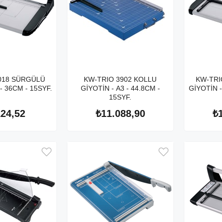
018 SÜRGÜLÜ
KW-TRIO 3902 KOLLU
KW-TRI
- 36CM - 15SYF.
GİYOTİN - A3 - 44.8CM -
GİYOTİN -
15SYF.
124,52
₺11.088,90
₺