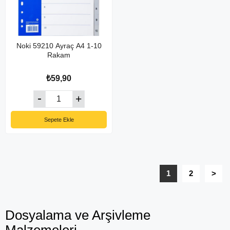
Noki 59210 Ayraç A4 1-10
Rakam
₺59,90
Sepete Ekle
1
2
>
Dosyalama ve Arşivleme