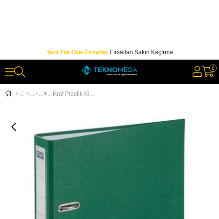
Yeni Yıla Özel Fırsatlar
Fırsatları Sakın Kaçırma
0
Kraf Plastik Klasör Geniş A4 Yeşil