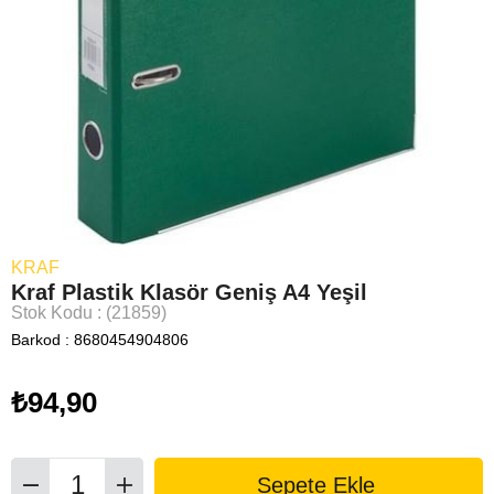
KRAF
Kraf Plastik Klasör Geniş A4 Yeşil
Stok Kodu
(21859)
Barkod
:
8680454904806
₺94,90