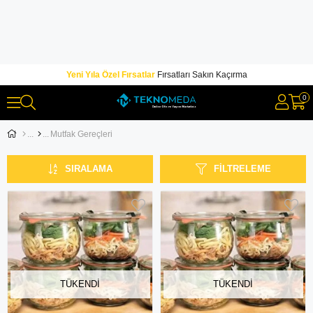
Yeni Yıla Özel Fırsatlar
Fırsatları Sakın Kaçırma
0
Mutfak Gereçleri
SIRALAMA
FILTRELEME
TÜKENDI
TÜKENDI