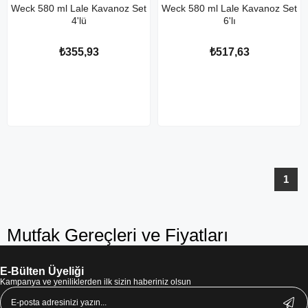
Weck 580 ml Lale Kavanoz Set
Weck 580 ml Lale Kavanoz Set
4'lü
6'lı
₺355,93
₺517,63
1
Mutfak Gereçleri ve Fiyatları
E-Bülten Üyeliği
Kampanya ve yeniliklerden ilk sizin haberiniz olsun