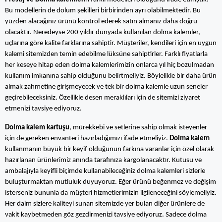
Bu modellerin de dolum şekilleri birbirinden ayrı olabilmektedir. Bu 
yüzden alacağınız ürünü kontrol ederek satın almanız daha doğru 
olacaktır. Neredeyse 200 yıldır dünyada kullanılan dolma kalemler, 
uçlarına göre kalite farklarına sahiptir. Müşteriler, kendileri için en uygun 
kalemi sitemizden temin edebilme lüksüne sahiptirler. Farklı fiyatlarla 
her keseye hitap eden dolma kalemlerimizin onlarca yıl hiç bozulmadan 
kullanım imkanına sahip olduğunu belirtmeliyiz. Böylelikle bir daha ürün 
almak zahmetine girişmeyecek ve tek bir dolma kalemle uzun seneler 
geçirebileceksiniz. Özellikle desen meraklıları için de sitemizi ziyaret 
etmenizi tavsiye ediyoruz.
Dolma kalem kartuşu
, mürekkebi ve setlerine sahip olmak isteyenler 
için de gereken envanteri hazırladığımızı ifade etmeliyiz.
 Dolma kalem
kullanmanın büyük bir keyif olduğunun farkına varanlar için özel olarak 
hazırlanan ürünlerimiz anında tarafınıza kargolanacaktır. Kutusu ve 
ambalajıyla keyifli biçimde kullanabileceğiniz dolma kalemleri sizlerle 
buluşturmaktan mutluluk duyuyoruz. Eğer ürünü beğenmez ve değişim 
isterseniz bununla da müşteri hizmetlerimizin ilgileneceğini söylemeliyiz. 
Her daim sizlere kaliteyi sunan sitemizde yer bulan diğer ürünlere de 
vakit kaybetmeden göz gezdirmenizi tavsiye ediyoruz. Sadece dolma 