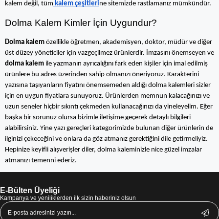
kalem değil, tüm
 kalem çeşitleri
ne sitemizde rastlamanız mümkündür.
Dolma Kalem Kimler İçin Uygundur?
Dolma kalem 
özellikle öğretmen, akademisyen, doktor, müdür ve diğer 
üst düzey yöneticiler için vazgeçilmez ürünlerdir. İmzasını önemseyen ve 
dolma kalem
 ile yazmanın ayrıcalığını fark eden kişiler için imal edilmiş 
ürünlere bu adres üzerinden sahip olmanızı öneriyoruz. Karakterini 
yazısına taşıyanların fiyatını önemsemeden aldığı dolma kalemleri sizler 
için en uygun fiyatlara sunuyoruz. Ürünlerden memnun kalacağınızı ve 
uzun seneler hiçbir sıkıntı çekmeden kullanacağınızı da yineleyelim. Eğer 
başka bir sorunuz olursa bizimle iletişime geçerek detaylı bilgileri 
alabilirsiniz. Yine yazı gereçleri kategorimizde bulunan diğer ürünlerin de 
ilginizi çekeceğini ve onlara da göz atmanız gerektiğini dile getirmeliyiz. 
Hepinize keyifli alışverişler diler, dolma kaleminizle nice güzel imzalar 
atmanızı temenni ederiz.
E-Bülten Üyeliği
Kampanya ve yeniliklerden ilk sizin haberiniz olsun