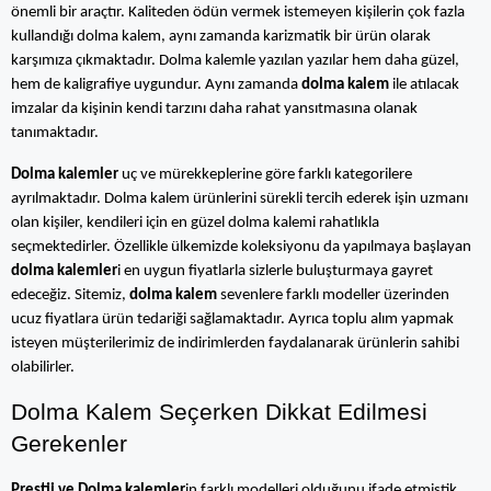
önemli bir araçtır. Kaliteden ödün vermek istemeyen kişilerin çok fazla 
kullandığı dolma kalem, aynı zamanda karizmatik bir ürün olarak 
karşımıza çıkmaktadır. Dolma kalemle yazılan yazılar hem daha güzel, 
hem de kaligrafiye uygundur. Aynı zamanda 
dolma kalem
 ile atılacak 
imzalar da kişinin kendi tarzını daha rahat yansıtmasına olanak 
tanımaktadır.
Dolma kalemler
 uç ve mürekkeplerine göre farklı kategorilere 
ayrılmaktadır. Dolma kalem ürünlerini sürekli tercih ederek işin uzmanı 
olan kişiler, kendileri için en güzel dolma kalemi rahatlıkla 
seçmektedirler. Özellikle ülkemizde koleksiyonu da yapılmaya başlayan 
dolma kalemler
i en uygun fiyatlarla sizlerle buluşturmaya gayret 
edeceğiz. Sitemiz,
 dolma kalem
 sevenlere farklı modeller üzerinden 
ucuz fiyatlara ürün tedariği sağlamaktadır. Ayrıca toplu alım yapmak 
isteyen müşterilerimiz de indirimlerden faydalanarak ürünlerin sahibi 
olabilirler.
Dolma Kalem Seçerken Dikkat Edilmesi 
Gerekenler
Prestij ve Dolma kalemler
in farklı modelleri olduğunu ifade etmiştik. 