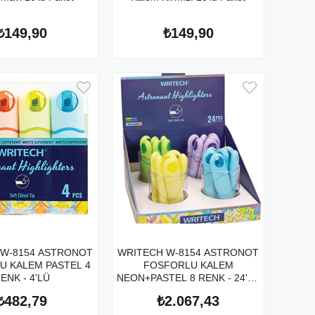
₺149,90
₺149,90
 W-8154 ASTRONOT
WRITECH W-8154 ASTRONOT
U KALEM PASTEL 4
FOSFORLU KALEM
ENK - 4'LÜ
NEON+PASTEL 8 RENK - 24'LÜ
SET
₺482,79
₺2.067,43