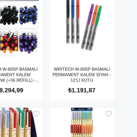
 W-805P BASMALI
WRITECH W-805P BASMALI
ANENT KALEM
PERMANENT KALEM SİYAH -
K (+36 REFILL) -
12'Lİ KUTU
2'Lİ STAND
8.294,99
₺1.191,87