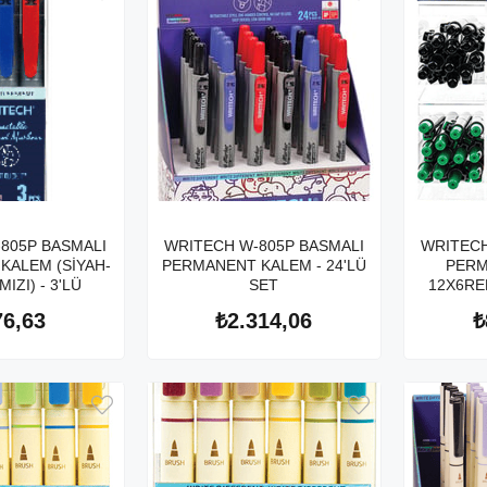
805P BASMALI
WRITECH W-805P BASMALI
WRITECH
KALEM (SİYAH-
PERMANENT KALEM - 24'LÜ
PERM
IZI) - 3'LÜ
SET
12X6REN
7
76,63
₺2.314,06
₺