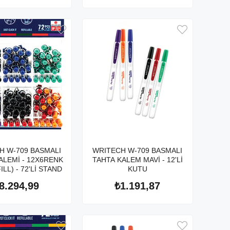
H W-709 BASMALI
WRITECH W-709 BASMALI
ALEMİ - 12X6RENK
TAHTA KALEM MAVİ - 12'Lİ
ILL) - 72'Lİ STAND
KUTU
8.294,99
₺1.191,87