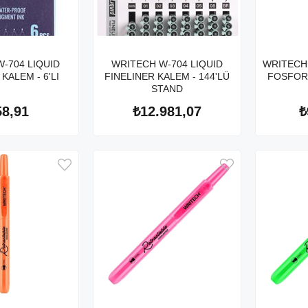
-704 LIQUID
WRITECH W-704 LIQUID
WRITECH 
KALEM - 6'LI
FINELINER KALEM - 144'LÜ
FOSFORL
STAND
58,91
₺12.981,07
₺