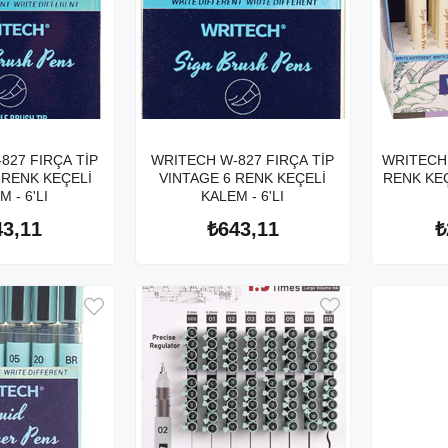
827 FIRÇA TİP
WRITECH W-827 FIRÇA TİP
WRITECH 
 RENK KEÇELİ
VINTAGE 6 RENK KEÇELİ
RENK KEÇ
 - 6'LI
KALEM - 6'LI
43,11
₺643,11
₺