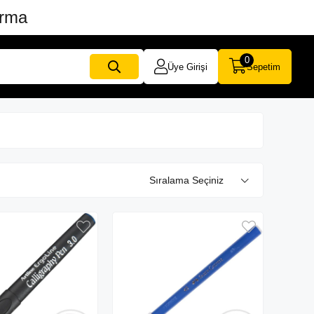
ırma
0
Üye Girişi
Sepetim