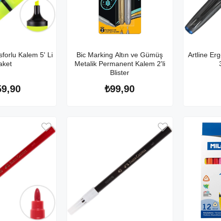
forlu Kalem 5' Li
Bic Marking Altın ve Gümüş
Artline Er
aket
Metalik Permanent Kalem 2'li
Blister
59,90
₺99,90