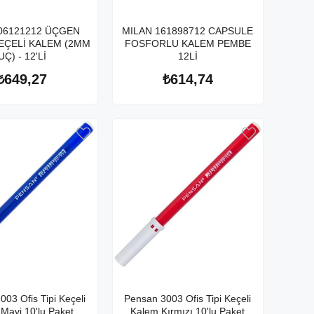
06121212 ÜÇGEN
MILAN 161898712 CAPSULE
EÇELİ KALEM (2MM
FOSFORLU KALEM PEMBE
UÇ) - 12'Lİ
12Lİ
₺649,27
₺614,74
03 Ofis Tipi Keçeli
Pensan 3003 Ofis Tipi Keçeli
Mavi 10'lu Paket
Kalem Kırmızı 10'lu Paket