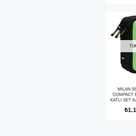
TÜ
MILAN 0
COMPACT F
KATLI SET 
₺1.