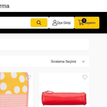
ırma
0
Üye Girişi
Sepetim