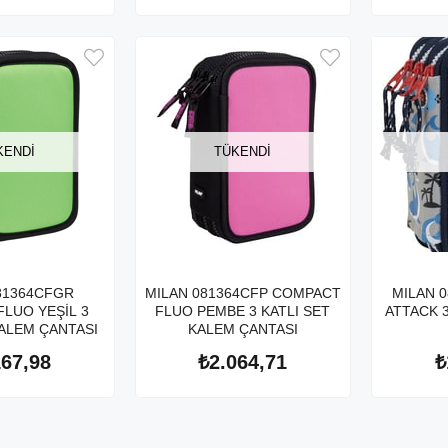
KENDI
TÜKENDI
81364CFGR
MILAN 081364CFP COMPACT
MILAN 
LUO YEŞİL 3
FLUO PEMBE 3 KATLI SET
ATTACK 3
KALEM ÇANTASI
KALEM ÇANTASI
167,98
₺2.064,71
₺