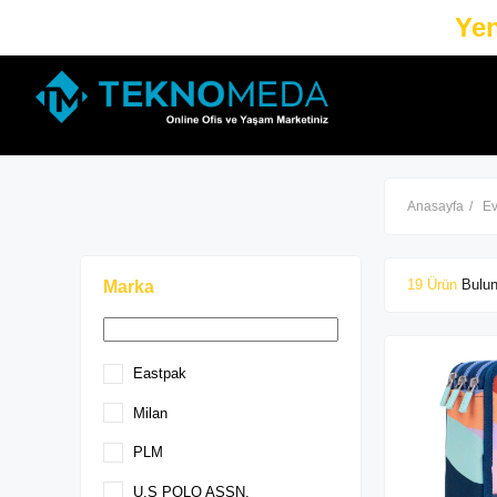
Yen
Anasayfa
Ev
19 Ürün
Marka
Eastpak
Milan
PLM
U.S POLO ASSN.