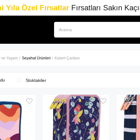
i Yıla Özel Fırsatlar
Fırsatları Sakın Kaç
 ve Yaşam
Seyahat Ürünleri
Kalem Çantası
Stoktakiler