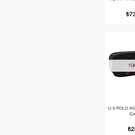
₺7
TÜ
U.S POLO AS
Ça
₺2