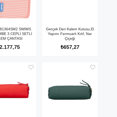
081364SM2 SWIMS
Gerçek Deri Kalem Kutusu,El
MBE 3 CEPLİ SETLİ
Yapımı Fermuarlı Kılıf, Nar
LEM ÇANTASI
Çiçeği
2.177,75
₺657,27