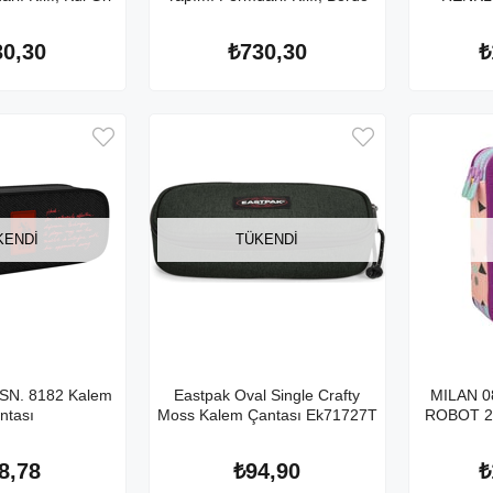
30,30
₺730,30
₺
KENDI
TÜKENDI
SN. 8182 Kalem
Eastpak Oval Single Crafty
MILAN 
ntası
Moss Kalem Çantası Ek71727T
ROBOT 2
8,78
₺94,90
₺