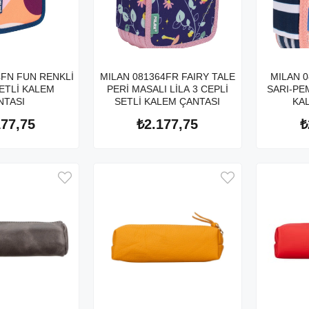
4FN FUN RENKLİ
MILAN 081364FR FAIRY TALE
MILAN 
SETLİ KALEM
PERİ MASALI LİLA 3 CEPLİ
SARI-PE
NTASI
SETLİ KALEM ÇANTASI
KA
177,75
₺2.177,75
₺