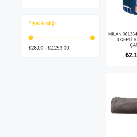
Fiyat Aralığı
MILAN 08136
3 CEPLİ 
ÇA
₺28,00 - ₺2.253,00
₺2.