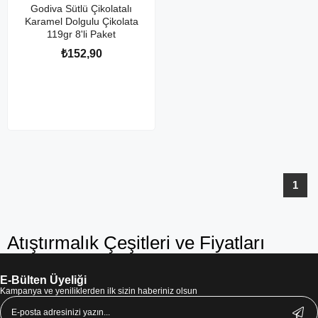
Godiva Sütlü Çikolatalı
Karamel Dolgulu Çikolata
119gr 8'li Paket
₺152,90
1
Atıştırmalık Çeşitleri ve Fiyatları
E-Bülten Üyeliği
Kampanya ve yeniliklerden ilk sizin haberiniz olsun