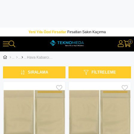
Yeni Yıla Özel Fırsatlar
Fırsatları Sakın Kaçırma
0
Hava Kabarcıklı Zarflar
SIRALAMA
FILTRELEME