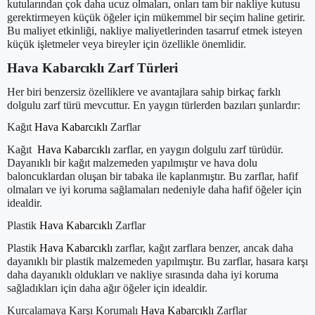
kutularından çok daha ucuz olmaları, onları tam bir nakliye kutusu
gerektirmeyen küçük öğeler için mükemmel bir seçim haline getirir.
Bu maliyet etkinliği, nakliye maliyetlerinden tasarruf etmek isteyen
küçük işletmeler veya bireyler için özellikle önemlidir.
Hava Kabarcıklı Zarf Türleri
Her biri benzersiz özelliklere ve avantajlara sahip birkaç farklı
dolgulu zarf türü mevcuttur. En yaygın türlerden bazıları şunlardır:
Kağıt
Hava Kabarcıklı
Zarflar
Kağıt
Hava Kabarcıklı
zarflar, en yaygın dolgulu zarf türüdür.
Dayanıklı bir kağıt malzemeden yapılmıştır ve hava dolu
baloncuklardan oluşan bir tabaka ile kaplanmıştır. Bu zarflar, hafif
olmaları ve iyi koruma sağlamaları nedeniyle daha hafif öğeler için
idealdir.
Plastik
Hava Kabarcıklı
Zarflar
Plastik
Hava Kabarcıklı
zarflar, kağıt zarflara benzer, ancak daha
dayanıklı bir plastik malzemeden yapılmıştır. Bu zarflar, hasara karşı
daha dayanıklı oldukları ve nakliye sırasında daha iyi koruma
sağladıkları için daha ağır öğeler için idealdir.
Kurcalamaya Karşı Korumalı
Hava Kabarcıklı
Zarflar