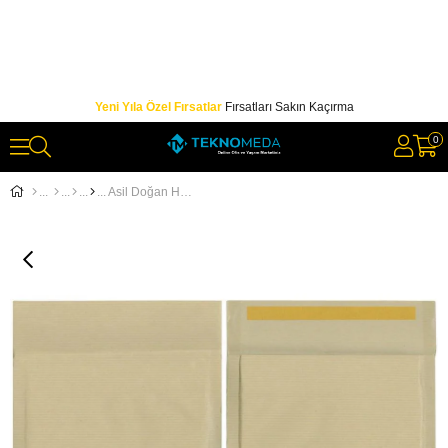
Yeni Yıla Özel Fırsatlar
Fırsatları Sakın Kaçırma
0
Asil Doğan Hava Kabarcıklı Zarf 17 cm x 25 cm 100 gr 10'lu Paket