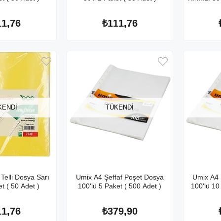
11,76
₺111,76
KENDI
TÜKENDI
 Telli Dosya Sarı
Umix A4 Şeffaf Poşet Dosya
Umix A4 
et ( 50 Adet )
100'lü 5 Paket ( 500 Adet )
100'lü 10
11,76
₺379,90