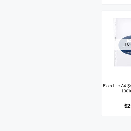
TÜ
Exxo Lite A4 Ş
100'l
₺2