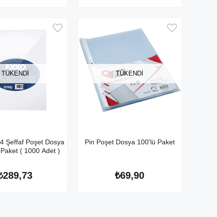
TÜKENDI
TÜKENDI
A4 Şeffaf Poşet Dosya
Pin Poşet Dosya 100'lü Paket
 Paket ( 1000 Adet )
₺289,73
₺69,90