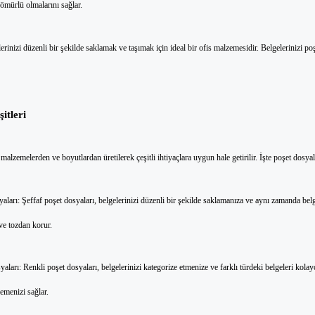
ömürlü olmalarını sağlar.
erinizi düzenli bir şekilde saklamak ve taşımak için ideal bir ofis malzemesidir. Belgelerinizi po
itleri
 malzemelerden ve boyutlardan üretilerek çeşitli ihtiyaçlara uygun hale getirilir. İşte poşet dosyal
arı: Şeffaf poşet dosyaları, belgelerinizi düzenli bir şekilde saklamanıza ve aynı zamanda belgel
ve tozdan korur.
ları: Renkli poşet dosyaları, belgelerinizi kategorize etmenize ve farklı türdeki belgeleri kolay
emenizi sağlar.