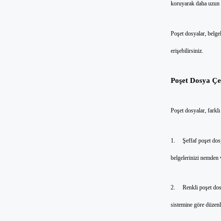
koruyarak daha uzun 
Poşet dosyalar, belgel
erişebilirsiniz.
Poşet Dosya Çeş
Poşet dosyalar, farklı
1. Şeffaf poşet dosyal
belgelerinizi nemden 
2. Renkli poşet dosya
sistemine göre düzenl