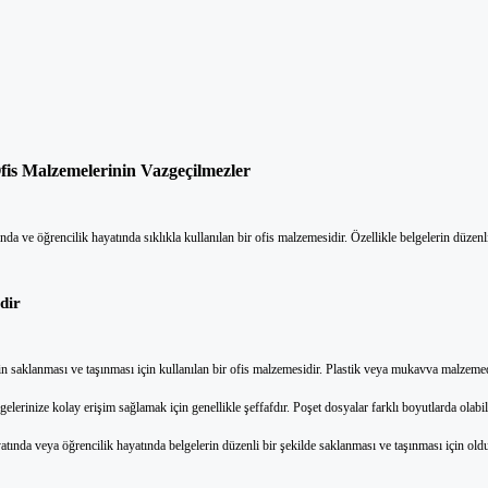
fis Malzemelerinin Vazgeçilmezler
nda ve öğrencilik hayatında sıklıkla kullanılan bir ofis malzemesidir. Özellikle belgelerin düzenl
dir
in saklanması ve taşınması için kullanılan bir ofis malzemesidir. Plastik veya mukavva malzemede
lgelerinize kolay erişim sağlamak için genellikle şeffafdır. Poşet dosyalar farklı boyutlarda ola
atında veya öğrencilik hayatında belgelerin düzenli bir şekilde saklanması ve taşınması için oldu