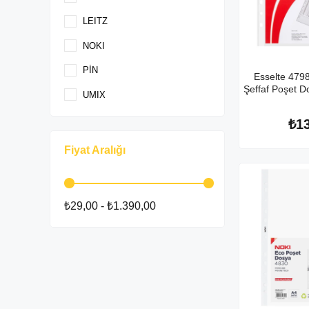
LEITZ
NOKI
PİN
Esselte 4798
Şeffaf Poşet D
UMIX
₺1
Fiyat Aralığı
₺29,00 - ₺1.390,00