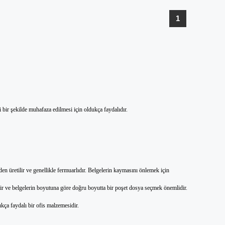
1
i bir şekilde muhafaza edilmesi için oldukça faydalıdır.
n üretilir ve genellikle fermuarlıdır. Belgelerin kaymasını önlemek için
bilir ve belgelerin boyutuna göre doğru boyutta bir poşet dosya seçmek önemlidir.
kça faydalı bir ofis malzemesidir.