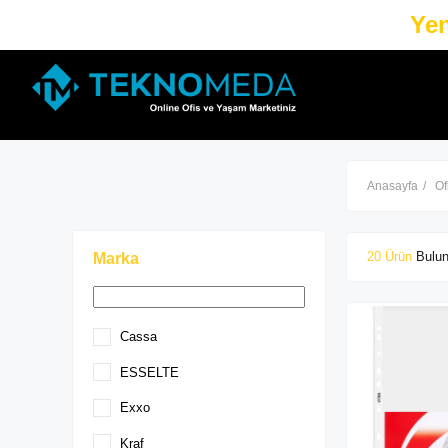
Yen
Anasayfa
Of
20 Ürün
Marka
Cassa
ESSELTE
Exxo
Kraf