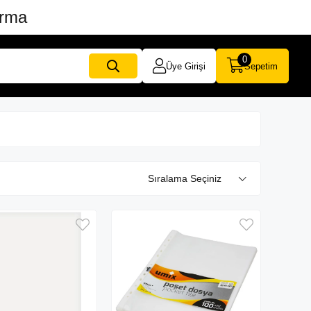
ırma
0
Üye Girişi
Sepetim