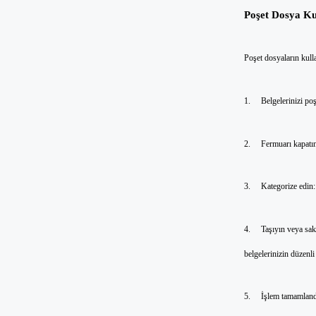
Poşet Dosya Ku
Poşet dosyaların kulla
1. Belgelerinizi poşet
2. Fermuarı kapatın: 
3. Kategorize edin: Be
4. Taşıyın veya saklay
belgelerinizin düzenl
5. İşlem tamamlandıkt