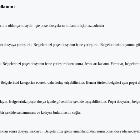
llanımı
nımı oldukça kolaydır. İşte poşet dosyaların kullanımı için bazı adımlar:
 dosyaya yerleştirin: Belgelerinizi poşet dosyanın içine yerleştirin. Belgelerinizin boyutuna gör
Belgelerinizi poşet dosyanın içine yerleştirdikten sonra, fermuarı kapatın. Fermuar, belgelerin
lgelerinizi kategorize ederek, daha kolay erişebilirsiniz. Benzer türdeki belgeleri aynı poşet d
ın: Belgelerinizi poşet dosya içinde güvenli bir şekilde taşıyabilirsiniz. Poşet dosyaları, belgel
i bir şekilde saklanmasını ve kolayca bulunmasını sağlar.
an sonra dosyayı saklayın: Belgelerinizi işlem tamamlandıktan sonra poşet dosyada saklayabili