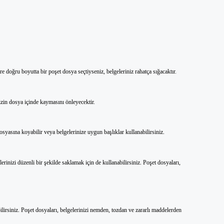
e doğru boyutta bir poşet dosya seçtiyseniz, belgeleriniz rahatça sığacaktır.
izin dosya içinde kaymasını önleyecektir.
osyasına koyabilir veya belgelerinize uygun başlıklar kullanabilirsiniz.
erinizi düzenli bir şekilde saklamak için de kullanabilirsiniz. Poşet dosyaları,
rsiniz. Poşet dosyaları, belgelerinizi nemden, tozdan ve zararlı maddelerden