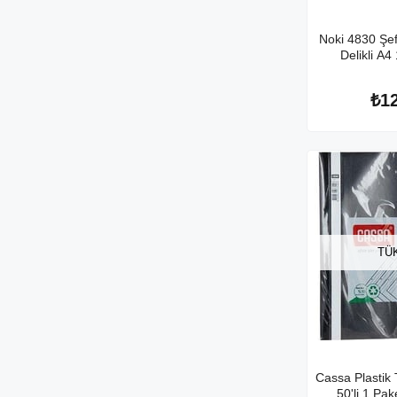
Noki 4830 Şef
Delikli A4
₺1
TÜ
Cassa Plastik 
50'li 1 Pak