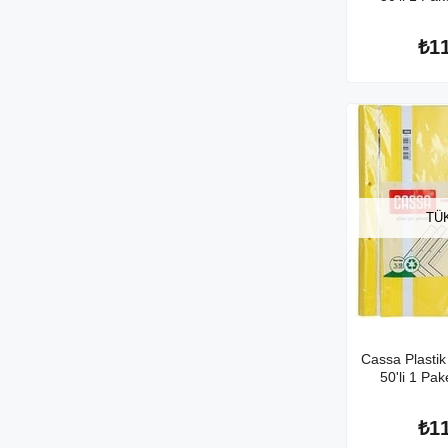
₺1
TÜ
Cassa Plastik
50'li 1 Pak
₺1