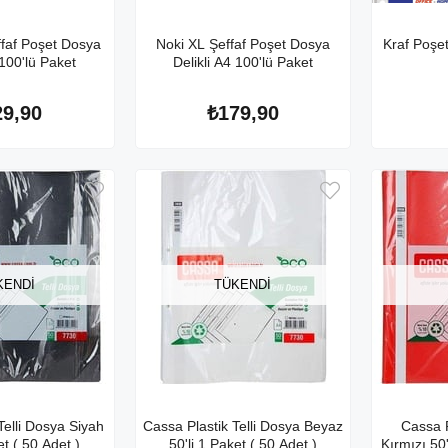
faf Poşet Dosya
Noki XL Şeffaf Poşet Dosya
Kraf Poşe
 100'lü Paket
Delikli A4 100'lü Paket
29,90
₺179,90
KENDI
TÜKENDI
Telli Dosya Siyah
Cassa Plastik Telli Dosya Beyaz
Cassa P
et ( 50 Adet )
50'li 1 Paket ( 50 Adet )
Kırmızı 50'