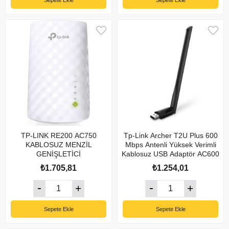
Sepete Ekle
Sepete Ekle
TP-LINK RE200 AC750
Tp-Link Archer T2U Plus 600
KABLOSUZ MENZİL
Mbps Antenli Yüksek Verimli
GENİŞLETİCİ
Kablosuz USB Adaptör AC600
₺1.705,81
₺1.254,01
Sepete Ekle
Sepete Ekle