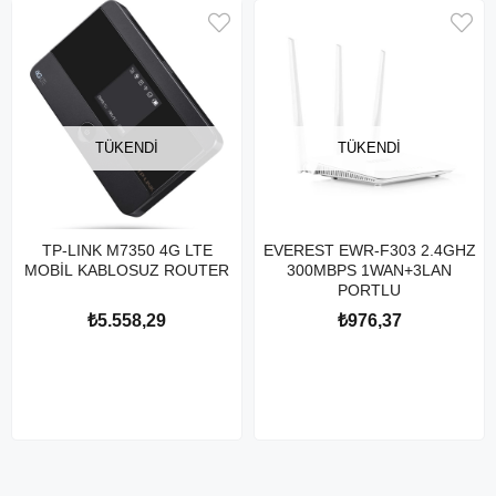
TÜKENDI
TÜKENDI
TP-LINK M7350 4G LTE
EVEREST EWR-F303 2.4GHZ
MOBİL KABLOSUZ ROUTER
300MBPS 1WAN+3LAN
PORTLU
₺5.558,29
₺976,37