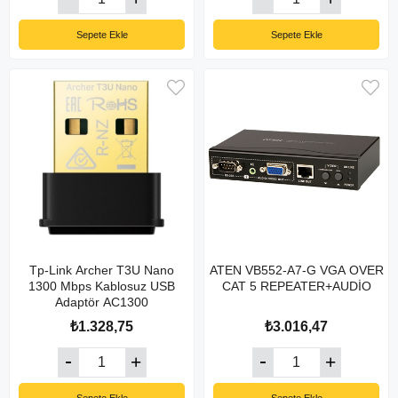
Sepete Ekle
Sepete Ekle
Tp-Link Archer T3U Nano
ATEN VB552-A7-G VGA OVER
1300 Mbps Kablosuz USB
CAT 5 REPEATER+AUDİO
Adaptör AC1300
₺1.328,75
₺3.016,47