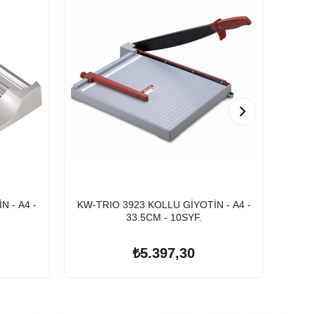
 - A4 -
KW-TRIO 3923 KOLLU GİYOTİN - A4 -
KW-T
33.5CM - 10SYF.
₺5.397,30