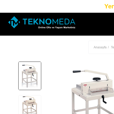
Yen
Anasayfa
Te