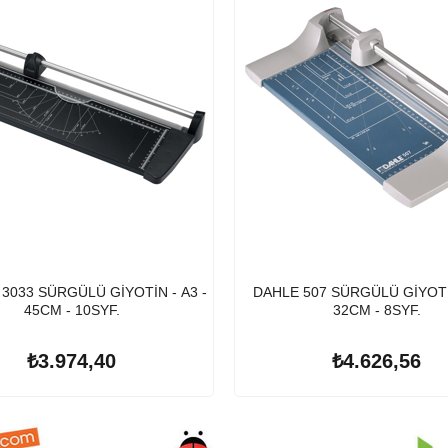
3033 SÜRGÜLÜ GİYOTİN - A3 -
DAHLE 507 SÜRGÜLÜ GİYOTİN
45CM - 10SYF.
32CM - 8SYF.
₺3.974,40
₺4.626,56