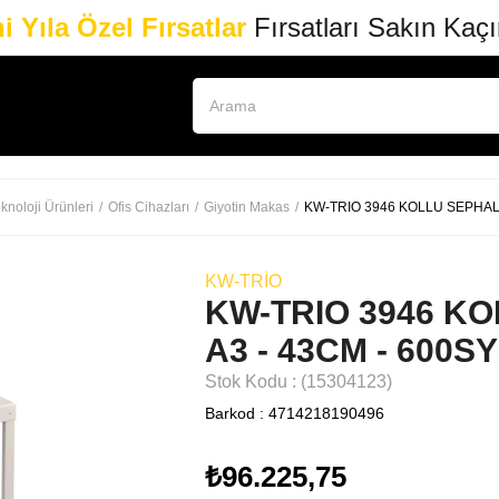
i Yıla Özel Fırsatlar
Fırsatları Sakın Kaç
knoloji Ürünleri
Ofis Cihazları
Giyotin Makas
KW-TRIO 3946 KOLLU SEPHALI 
KW-TRIO
KW-TRIO 3946 KO
A3 - 43CM - 600SY
Stok Kodu
(15304123)
Barkod
:
4714218190496
₺96.225,75