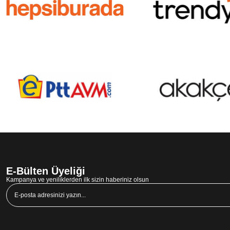
E-Bülten Üyeliği
Kampanya ve yeniliklerden ilk sizin haberiniz olsun