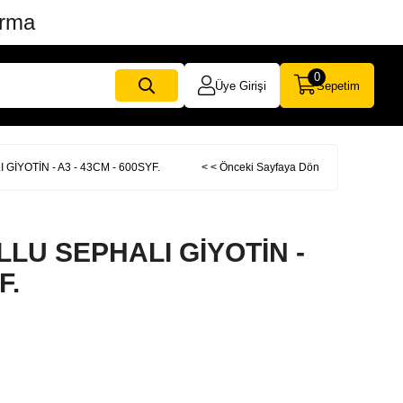
ırma
0
Üye Girişi
Sepetim
GİYOTİN - A3 - 43CM - 600SYF.
< < Önceki Sayfaya Dön
LLU SEPHALI GİYOTİN -
F.