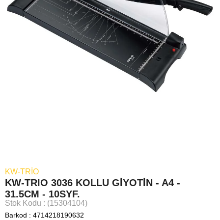
KW-TRIO
KW-TRIO 3036 KOLLU GİYOTİN - A4 -
31.5CM - 10SYF.
Stok Kodu
(15304104)
Barkod
:
4714218190632