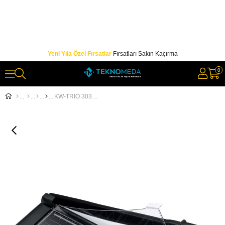
Yeni Yıla Özel Fırsatlar
Fırsatları Sakın Kaçırma
0
KW-TRIO 3036 KOLLU GİYOTİN - A4 - 31.5CM - 10SYF.