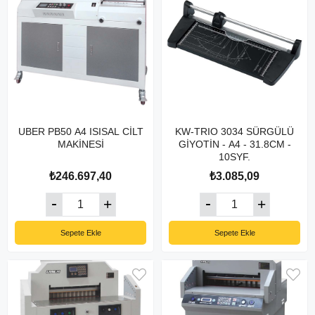
UBER PB50 A4 ISISAL CİLT
KW-TRIO 3034 SÜRGÜLÜ
MAKİNESİ
GİYOTİN - A4 - 31.8CM -
10SYF.
₺246.697,40
₺3.085,09
Sepete Ekle
Sepete Ekle