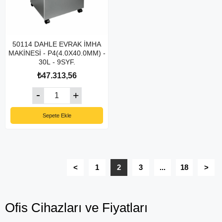
50114 DAHLE EVRAK İMHA
MAKİNESİ - P4(4.0X40.0MM) -
30L - 9SYF.
₺47.313,56
Sepete Ekle
<
1
2
3
...
18
>
Ofis Cihazları ve Fiyatları