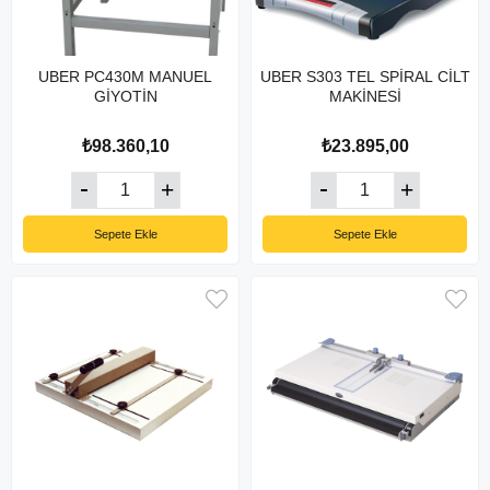
UBER PC430M MANUEL
UBER S303 TEL SPİRAL CİLT
GİYOTİN
MAKİNESİ
₺98.360,10
₺23.895,00
Sepete Ekle
Sepete Ekle