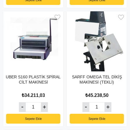
Sepete Ekle
Sepete Ekle
UBER S160 PLASTİK SPİRAL
SARFF OMEGA TEL DİKİŞ
CİLT MAKİNESİ
MAKİNESİ (TEKLİ)
₺34.211,03
₺45.238,50
Sepete Ekle
Sepete Ekle