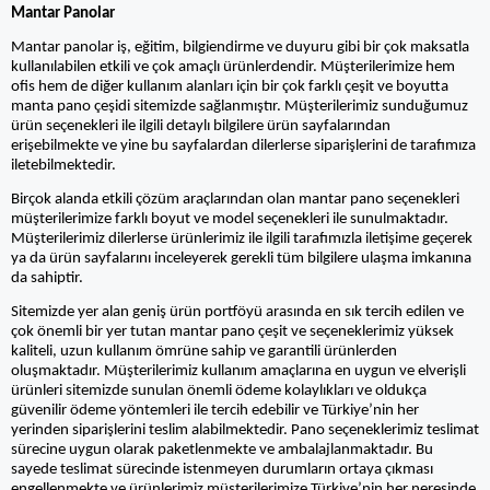
Mantar Panolar
Mantar panolar iş, eğitim, bilgiendirme ve duyuru gibi bir çok maksatla
kullanılabilen etkili ve çok amaçlı ürünlerdendir. Müşterilerimize hem
ofis hem de diğer kullanım alanları için bir çok farklı çeşit ve boyutta
manta pano çeşidi sitemizde sağlanmıştır. Müşterilerimiz sunduğumuz
ürün seçenekleri ile ilgili detaylı bilgilere ürün sayfalarından
erişebilmekte ve yine bu sayfalardan dilerlerse siparişlerini de tarafımıza
iletebilmektedir.
Birçok alanda etkili çözüm araçlarından olan mantar pano seçenekleri
müşterilerimize farklı boyut ve model seçenekleri ile sunulmaktadır.
Müşterilerimiz dilerlerse ürünlerimiz ile ilgili tarafımızla iletişime geçerek
ya da ürün sayfalarını inceleyerek gerekli tüm bilgilere ulaşma imkanına
da sahiptir.
Sitemizde yer alan geniş ürün portföyü arasında en sık tercih edilen ve
çok önemli bir yer tutan mantar pano çeşit ve seçeneklerimiz yüksek
kaliteli, uzun kullanım ömrüne sahip ve garantili ürünlerden
oluşmaktadır. Müşterilerimiz kullanım amaçlarına en uygun ve elverişli
ürünleri sitemizde sunulan önemli ödeme kolaylıkları ve oldukça
güvenilir ödeme yöntemleri ile tercih edebilir ve Türkiye’nin her
yerinden siparişlerini teslim alabilmektedir. Pano seçeneklerimiz teslimat
sürecine uygun olarak paketlenmekte ve ambalajlanmaktadır. Bu
sayede teslimat sürecinde istenmeyen durumların ortaya çıkması
engellenmekte ve ürünlerimiz müşterilerimize Türkiye’nin her neresinde