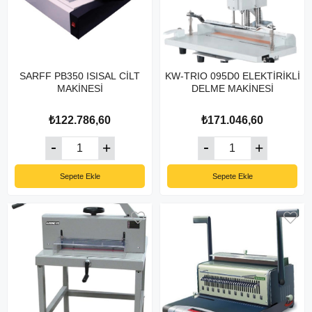
SARFF PB350 ISISAL CİLT
KW-TRIO 095D0 ELEKTİRİKLİ
MAKİNESİ
DELME MAKİNESİ
₺122.786,60
₺171.046,60
Sepete Ekle
Sepete Ekle