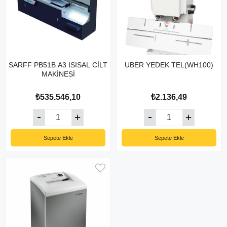
SARFF PB51B A3 ISISAL CİLT
UBER YEDEK TEL(WH100)
MAKİNESİ
₺535.546,10
₺2.136,49
Sepete Ekle
Sepete Ekle