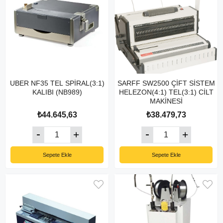
UBER NF35 TEL SPİRAL(3:1)
SARFF SW2500 ÇİFT SİSTEM
KALIBI (NB989)
HELEZON(4:1) TEL(3:1) CİLT
MAKİNESİ
₺44.645,63
₺38.479,73
Sepete Ekle
Sepete Ekle