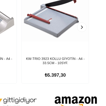
 - A4 -
KW-TRIO 3923 KOLLU GİYOTİN - A4 -
KW-T
33.5CM - 10SYF.
₺5.397,30