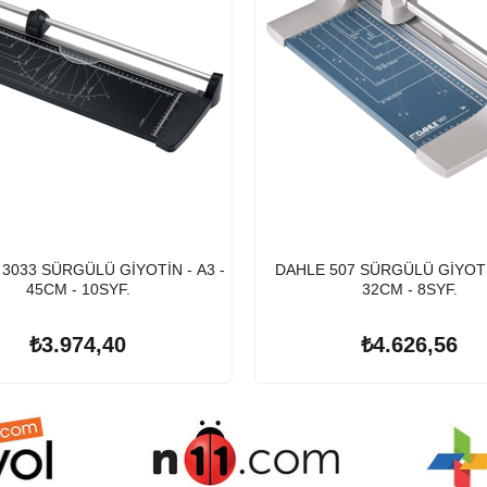
3033 SÜRGÜLÜ GİYOTİN - A3 -
DAHLE 507 SÜRGÜLÜ GİYOTİN
45CM - 10SYF.
32CM - 8SYF.
₺3.974,40
₺4.626,56