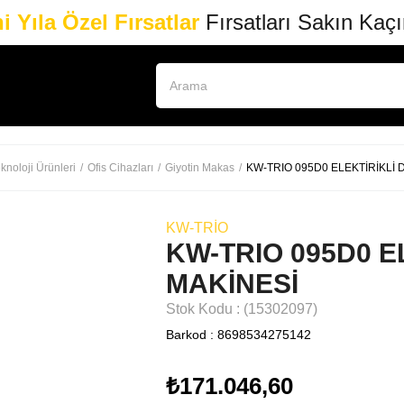
i Yıla Özel Fırsatlar
Fırsatları Sakın Kaç
knoloji Ürünleri
Ofis Cihazları
Giyotin Makas
KW-TRIO 095D0 ELEKTİRİKLİ
KW-TRIO
KW-TRIO 095D0 E
MAKİNESİ
Stok Kodu
(15302097)
Barkod
:
8698534275142
₺171.046,60