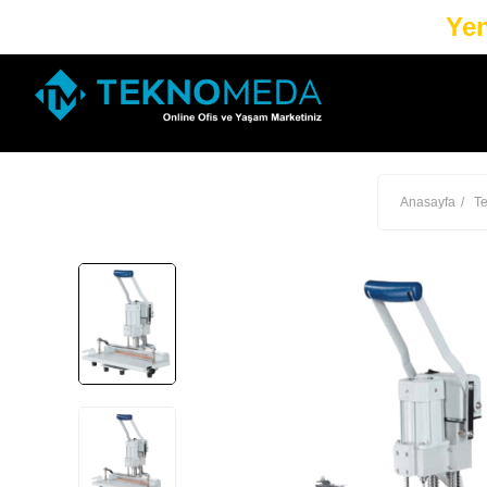
Yen
Anasayfa
Te