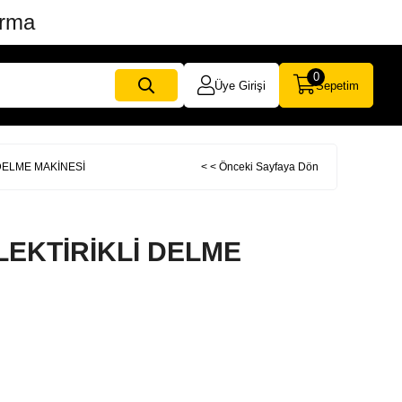
ırma
0
Üye Girişi
Sepetim
 DELME MAKİNESİ
< < Önceki Sayfaya Dön
LEKTİRİKLİ DELME