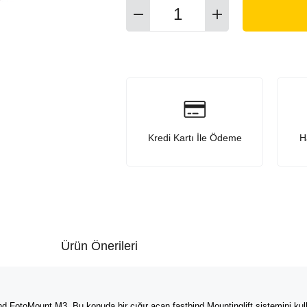
Kredi Kartı İle Ödeme
H
Ürün Önerileri
 FotoMount M3, Bu konuda bir çığır açan fastbind Mountinglift sistemini kul