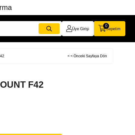
ırma
0
Üye Girişi
Sepetim
42
< < Önceki Sayfaya Dön
OUNT F42