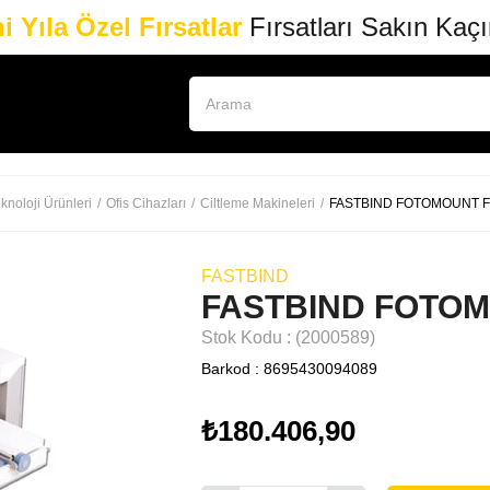
i Yıla Özel Fırsatlar
Fırsatları Sakın Kaç
knoloji Ürünleri
Ofis Cihazları
Ciltleme Makineleri
FASTBIND FOTOMOUNT F
FASTBIND
FASTBIND FOTOM
Stok Kodu
(2000589)
Barkod
:
8695430094089
₺180.406,90