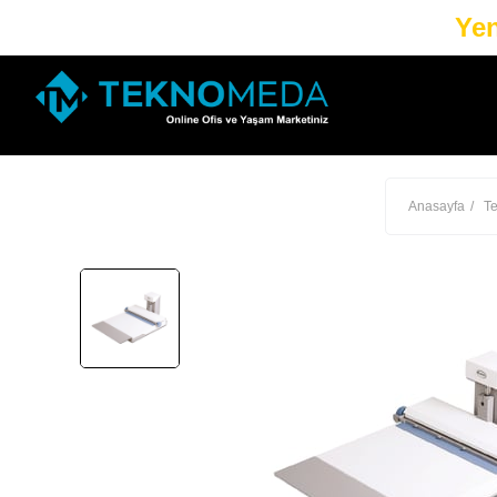
Yen
Anasayfa
Te