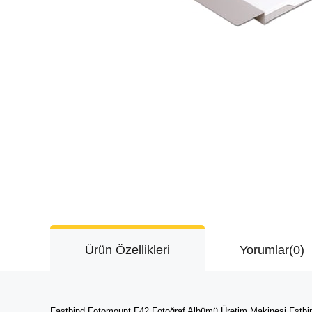
Ürün Özellikleri
Yorumlar
(0)
Fastbind Fotomount F42 Fotoğraf Albümü Üretim Makinesi Fstbind