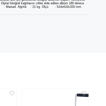
ijital fotoğraf kağıtlarını ciltler elde edlien albüm 180 derece
m Güç : Manuel Ağırlık : 21 kg Ölçü : 514x610x320 mm