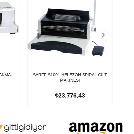
TAKMA
SARFF S1001 HELEZON SPİRAL CİLT
SARF
MAKİNESİ
₺23.776,43