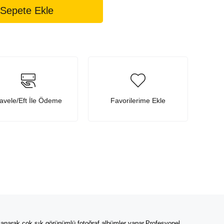
avele/Eft İle Ödeme
Favorilerime Ekle
lanarak çok şık görünümlü fotoğraf albümler yapar.Profesyonel