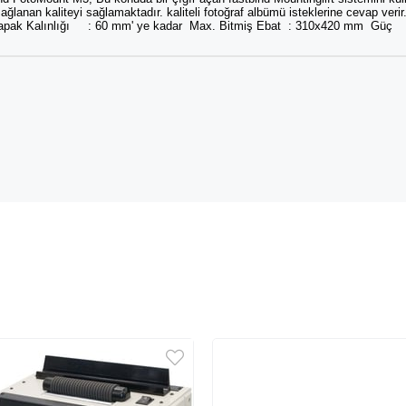
anan kaliteyi sağlamaktadır. kaliteli fotoğraf albümü isteklerine cevap verir. D
46 mm Kapak Kalınlığı : 60 mm' ye kadar Max. Bitmiş Ebat : 310x420 m