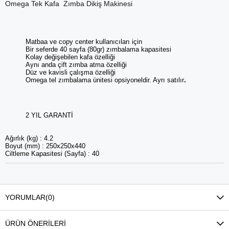
Omega Tek Kafa Zımba Dikiş Makinesi
Matbaa ve copy center kullanıcıları için
Bir seferde 40 sayfa (80gr) zımbalama kapasitesi
Kolay değişebilen kafa özelliği
Aynı anda çift zımba atma özelliği
Düz ve kavisli çalışma özelliği
Omega tel zımbalama ünitesi opsiyoneldir. Ayrı satılır
.
2 YIL GARANTİ
Ağırlık (kg) : 4.2
Boyut (mm) : 250x250x440
Ciltleme Kapasitesi (Sayfa) : 40
YORUMLAR
(0)
ÜRÜN ÖNERILERI