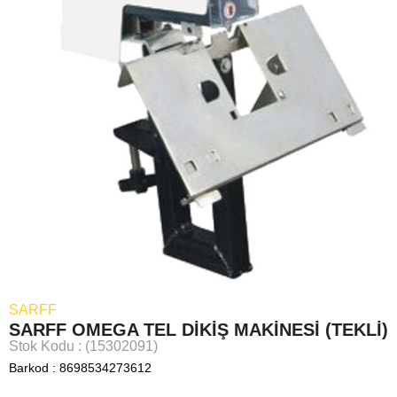
SARFF
SARFF OMEGA TEL DİKİŞ MAKİNESİ (TEKLİ)
Stok Kodu
(15302091)
Barkod
:
8698534273612