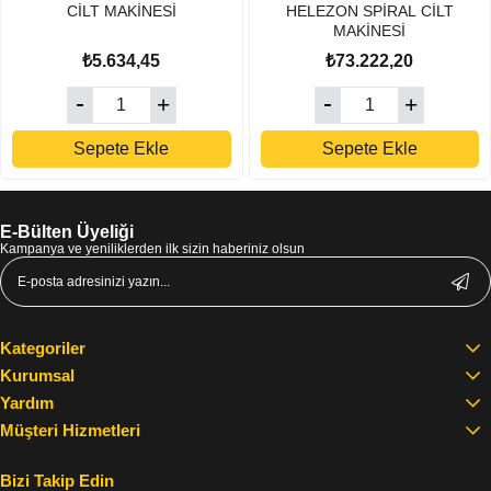
CİLT MAKİNESİ
HELEZON SPİRAL CİLT
MAKİNESİ
₺5.634,45
₺73.222,20
Sepete Ekle
Sepete Ekle
E-Bülten Üyeliği
Kampanya ve yeniliklerden ilk sizin haberiniz olsun
Kategoriler
Kurumsal
Yardım
Müşteri Hizmetleri
Bizi Takip Edin