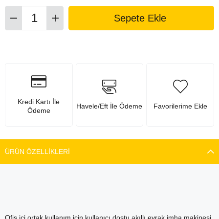
Kredi Kartı İle
Havele/Eft İle Ödeme
Favorilerime Ekle
Ödeme
ÜRÜN ÖZELLIKLERI
Ofis içi ortak kullanım için kullanıcı dostu akıllı evrak imha makinesi