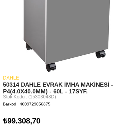
DAHLE
50314 DAHLE EVRAK İMHA MAKİNESİ -
P4(4.0X40.0MM) - 60L - 17SYF.
Stok Kodu
(15303048D)
Barkod
:
4009729056875
₺99.308,70