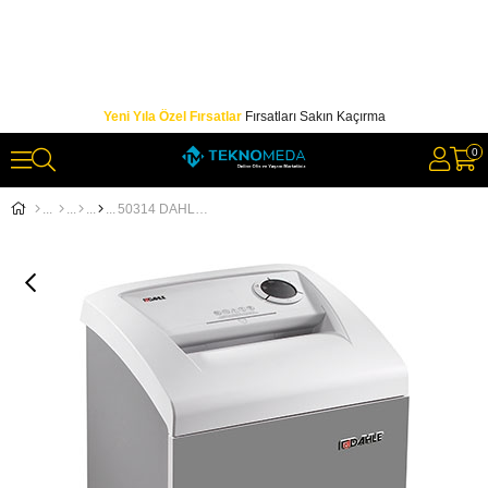
Yeni Yıla Özel Fırsatlar
Fırsatları Sakın Kaçırma
0
50314 DAHLE EVRAK İMHA MAKİNESİ - P4(4.0X40.0MM) - 60L - 17SYF.