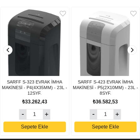
SARFF S-323 EVRAK İMHA
SARFF S-423 EVRAK İMHA
MAKİNESİ - P4(4X35MM) - 23L -
MAKİNESİ - P5(2X10MM) - 23L -
12SYF.
8SYF.
₺33.262,43
₺36.582,53
Sepete Ekle
Sepete Ekle