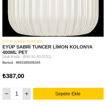
EYÜP SABRİ TUNCER
EYÜP SABRİ TUNCER LİMON KOLONYA
400ML PET
Stok Kodu
(650.50.40.0151)
Barkod
:
8691685006344
₺387,00