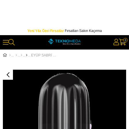
Yeni Yıla Özel Fırsatlar
Fırsatları Sakın Kaçırma
0
EYÜP SABRİ TUNCER LİMON KOLONYA 400ML PET