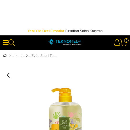
Yeni Yıla Özel Fırsatlar
Fırsatları Sakın Kaçırma
0
Eyüp Sabri Tuncer 600ml Şampuan Bebek Doğal Zeyin Yağlı