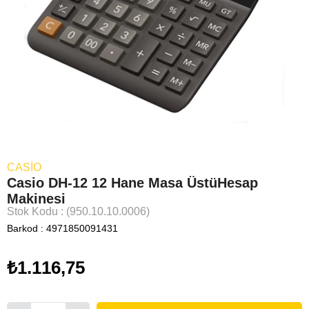
CASIO
Casio DH-12 12 Hane Masa ÜstüHesap
Makinesi
Stok Kodu
(950.10.10.0006)
Barkod
:
4971850091431
₺1.116,75