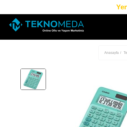
Yen
Anasayfa
Te