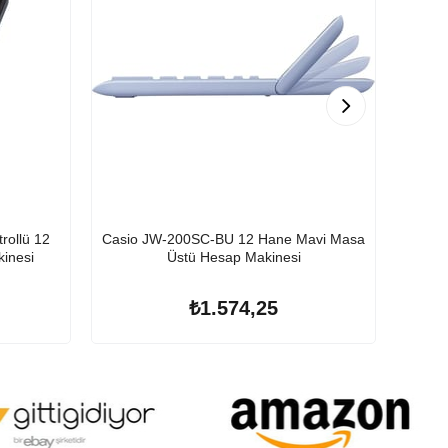
rollü 12
Casio JW-200SC-BU 12 Hane Mavi Masa
Casio
inesi
Üstü Hesap Makinesi
₺1.574,25