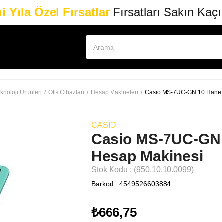
i Yıla Özel Fırsatlar
Fırsatları Sakın Kaç
knoloji Ürünleri
Ofis Cihazları
Hesap Makineleri
Casio MS-7UC-GN 10 Hane Y
CASIO
Casio MS-7UC-GN 
Hesap Makinesi
Stok Kodu
(950.10.10.0099)
Barkod
:
4549526603884
₺666,75