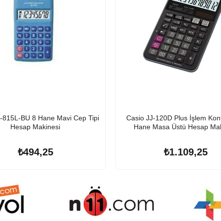
-815L-BU 8 Hane Mavi Cep Tipi
Casio JJ-120D Plus İşlem Kont
Hesap Makinesi
Hane Masa Üstü Hesap Mak
₺494,25
₺1.109,25