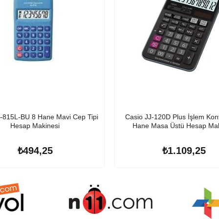
-815L-BU 8 Hane Mavi Cep Tipi
Casio JJ-120D Plus İşlem Kont
Hesap Makinesi
Hane Masa Üstü Hesap Mak
₺494,25
₺1.109,25