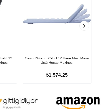
rollü 12
Casio JW-200SC-BU 12 Hane Mavi Masa
Casio
inesi
Üstü Hesap Makinesi
₺1.574,25