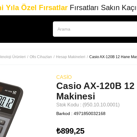
i Yıla Özel Fırsatlar
Fırsatları Sakın Kaç
knoloji Ürünleri
Ofis Cihazları
Hesap Makineleri
Casio AX-120B 12 Hane Mas
CASIO
Casio AX-120B 12
Makinesi
Stok Kodu
(950.10.10.0001)
Barkod
:
4971850032168
₺899,25