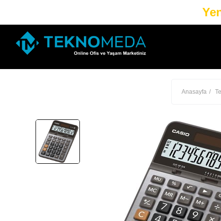
Yen
Anasayfa
Te