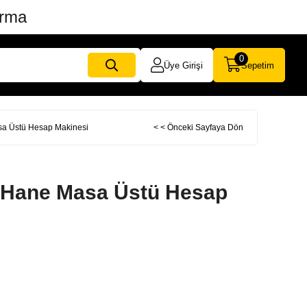
ırma
0
Üye Girişi
Sepetim
a Üstü Hesap Makinesi
< < Önceki Sayfaya Dön
 Hane Masa Üstü Hesap