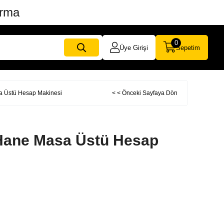
ırma
0
Üye Girişi
Sepetim
 Üstü Hesap Makinesi
< < Önceki Sayfaya Dön
Hane Masa Üstü Hesap