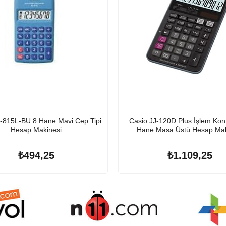
-815L-BU 8 Hane Mavi Cep Tipi
Casio JJ-120D Plus İşlem Kont
Hesap Makinesi
Hane Masa Üstü Hesap Mak
₺494,25
₺1.109,25