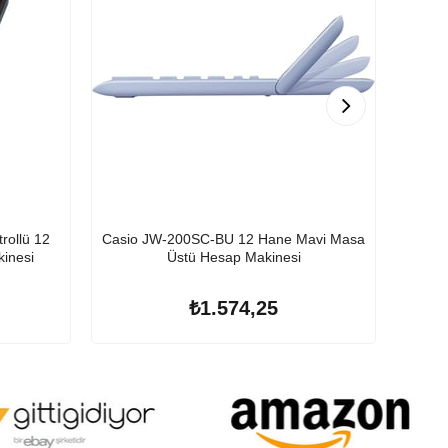
rollü 12
Casio JW-200SC-BU 12 Hane Mavi Masa
Casio
inesi
Üstü Hesap Makinesi
₺1.574,25