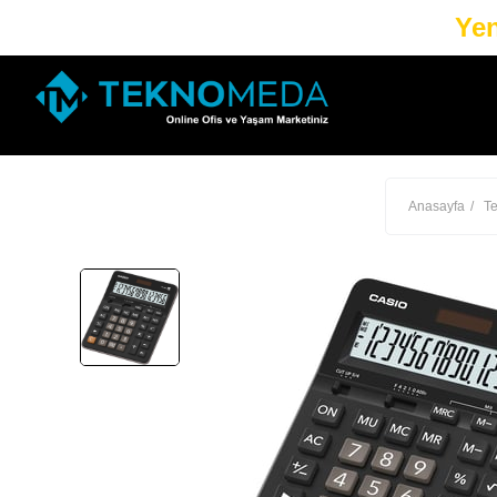
Yen
Anasayfa
Te