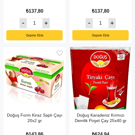
₺137,80
₺137,80
Sepete Ekle
Sepete Ekle
Doğuş Form Kiraz Saplı Çayı
Doğuş Karadeniz Kırmızı
20x2 gr
Demlik Poşet Çay 25x40 gr
₺143,86
₺624,94