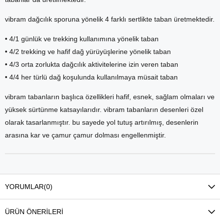
vibram dağcılık sporuna yönelik 4 farklı sertlikte taban üretmektedir.
• 4/1 günlük ve trekking kullan
ımına yönelik taban
• 4/2 trekking ve hafif da
ğ yürüyüşlerine yönelik taban
• 4/3 orta zorlukta da
ğcılık aktivitelerine izin veren taban
• 4/4 her türlü da
ğ koşulunda kullanılmaya müsait taban
vibram tabanların başlıca özellikleri hafif, esnek, sağlam olmaları ve
yüksek sürtünme katsayılarıdır. vibram tabanların desenleri özel
olarak tasarlanmıştır. bu sayede yol tutuş artırılmış, desenlerin
arasına kar ve çamur çamur dolması engellenmiştir.
YORUMLAR
(0)
ÜRÜN ÖNERILERI