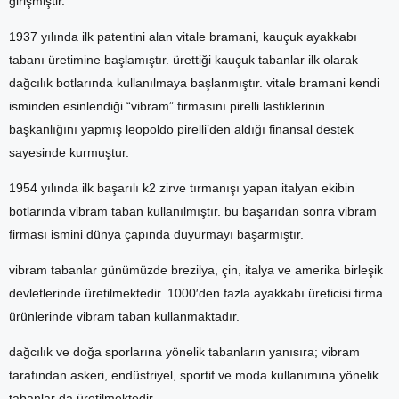
girişmiştir.
1937 yılında ilk patentini alan vitale bramani, kauçuk ayakkabı
tabanı üretimine başlamıştır. ürettiği kauçuk tabanlar ilk olarak
dağcılık botlarında kullanılmaya başlanmıştır. vitale bramani kendi
isminden esinlendiği
“vibram” firmas
ını pirelli lastiklerinin
başkanlığını yapmış leopoldo pirelli
’den ald
ığı finansal destek
sayesinde kurmuştur.
1954 yılında ilk başarılı k2 zirve tırmanışı yapan italyan ekibin
botlarında vibram taban kullanılmıştır. bu başarıdan sonra vibram
firması ismini dünya çapında duyurmayı başarmıştır.
vibram tabanlar günümüzde brezilya, çin, italya ve amerika birleşik
devletlerinde üretilmektedir. 1000
′den fazla ayakkab
ı üreticisi firma
ürünlerinde vibram taban kullanmaktadır.
dağcılık ve doğa sporlarına yönelik tabanların yanısıra; vibram
tarafından askeri, endüstriyel, sportif ve moda kullanımına yönelik
tabanlar da üretilmektedir.