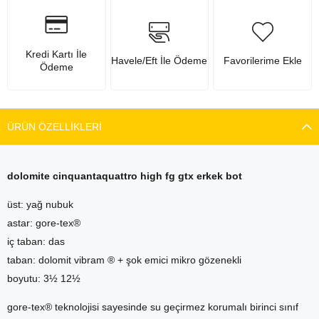
Kredi Kartı İle
Havele/Eft İle Ödeme
Favorilerime Ekle
Ödeme
ÜRÜN ÖZELLIKLERI
dolomite cinquantaquattro high fg gtx erkek bot
üst: yağ nubuk
astar: gore-tex®
iç taban: das
taban: dolomit vibram ® + şok emici mikro gözenekli
boyutu: 3½ 12½
gore-tex® teknolojisi sayesinde su geçirmez korumalı birinci sınıf