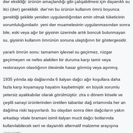
dwr eksikliği: ürünün amaçlandığı gibi çalışabilmesi için dayanıklı su
itici (dwr) gereklidir. dwr'nin bu ürünün kullanım ömrü boyunca
gerektiği şekilde yeniden uygulandığından emin olmak tüketicinin
sorumluluğundadır. yeni dwr muamelesinin uygulanmasından sonra
bile, eski veya ağır bir giysinin üzerinde artık boncuk bulunmayan
su, giysinin kullanım ömrünün sonuna ulaştığının bir göstergesidir.
yararlı ömrün sonu: tamamen işlevsel su geçirmez, rüzgar
geçirmeyen ve nefes alabilen bir duruma karşı tamir veya
restorasyon olasılığının ötesinde hasar görmüş veya aşınmış.
1935 yılında alp dağlarında 6 italyan dağcı ağır koşullara daha
fazla karşı koyamayıp hayatını kaybetmiştir. en büyük sorumlu
yetersiz ayakkabılar olarak görülmüştür. zira o dönem kösele ve
çeşitli sanayi ürünlerinden üretilen tabanlar dağ ortamında her an
dağılma riski taşıyorlardı. bu olaydan sonra ölen dağcıların yakın
arkadaşı vitale bramani isimli italyan mucit dağcı botlarında
kullanılabilecek sert ve dayanıklı alternatif malzeme arayışına