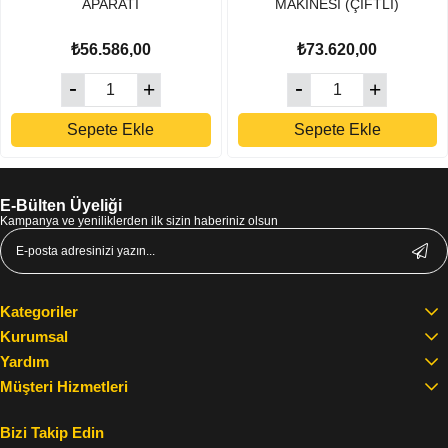
APARATI
MAKİNESİ (ÇİFTLİ)
₺56.586,00
₺73.620,00
Sepete Ekle
Sepete Ekle
E-Bülten Üyeliği
Kampanya ve yeniliklerden ilk sizin haberiniz olsun
Kategoriler
Kurumsal
Yardım
Müşteri Hizmetleri
Bizi Takip Edin