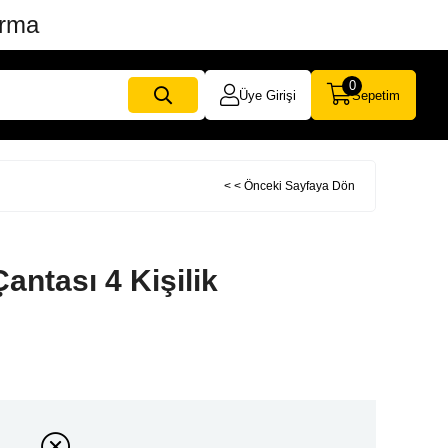
ırma
0
Üye Girişi
Sepetim
< < Önceki Sayfaya Dön
ntası 4 Kişilik