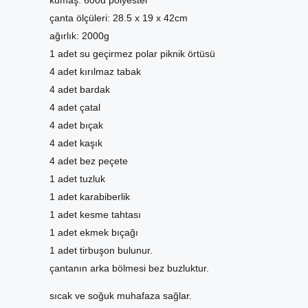
kumaş: 600d polyester
çanta ölçüleri: 28.5 x 19 x 42cm
ağırlık: 2000g
1 adet su geçirmez polar piknik örtüsü
4 adet kırılmaz tabak
4 adet bardak
4 adet çatal
4 adet bıçak
4 adet kaşık
4 adet bez peçete
1 adet tuzluk
1 adet karabiberlik
1 adet kesme tahtası
1 adet ekmek bıçağı
1 adet tirbuşon bulunur.
çantanın arka bölmesi bez buzluktur.
sıcak ve soğuk muhafaza sağlar.