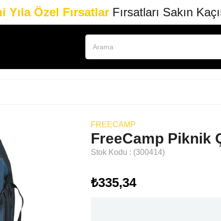
i Yıla Özel Fırsatlar
Fırsatları Sakın Kaç
FREECAMP
FreeCamp Piknik Ça
Stok Kodu
(300414)
₺335,34