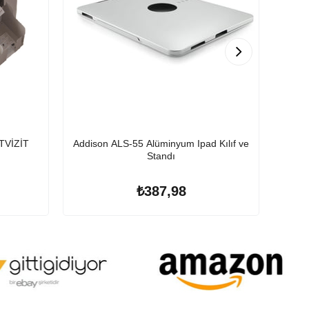
TVİZİT
Addison ALS-55 Alüminyum Ipad Kılıf ve
Do
Standı
₺387,98