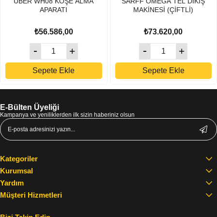
UBER WH08 KÖŞE ALMA
SARFF OMEGA TEL DİKİŞ
APARATI
MAKİNESİ (ÇİFTLİ)
₺56.586,00
₺73.620,00
Sepete Ekle
Sepete Ekle
E-Bülten Üyeliği
Kampanya ve yeniliklerden ilk sizin haberiniz olsun
Kategoriler
Kurumsal
Yardım
Müşteri Hizmetleri