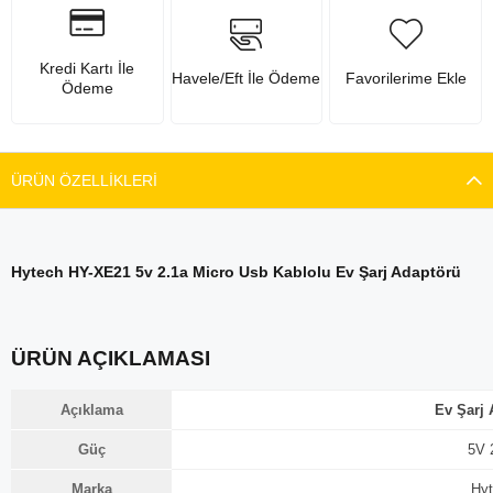
Kredi Kartı İle
Havele/Eft İle Ödeme
Favorilerime Ekle
Ödeme
ÜRÜN ÖZELLIKLERI
Hytech HY-XE21 5v 2.1a Micro Usb Kablolu Ev Şarj Adaptörü
ÜRÜN AÇIKLAMASI
Açıklama
Ev Şarj 
Güç
5V 
Marka
Hyt