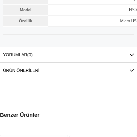
Model
HY-
Özellik
Micro US
YORUMLAR
(0)
ÜRÜN ÖNERILERI
Benzer Ürünler