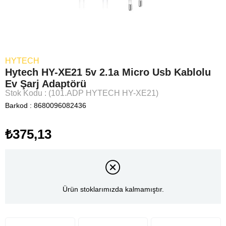
HYTECH
Hytech HY-XE21 5v 2.1a Micro Usb Kablolu
Ev Şarj Adaptörü
Stok Kodu
(101.ADP HYTECH HY-XE21)
Barkod
:
8680096082436
₺375,13
Ürün stoklarımızda kalmamıştır.