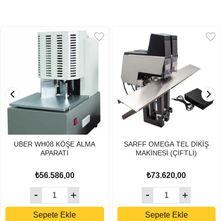
UBER WH08 KÖŞE ALMA
SARFF OMEGA TEL DİKİŞ
APARATI
MAKİNESİ (ÇİFTLİ)
₺56.586,00
₺73.620,00
Sepete Ekle
Sepete Ekle