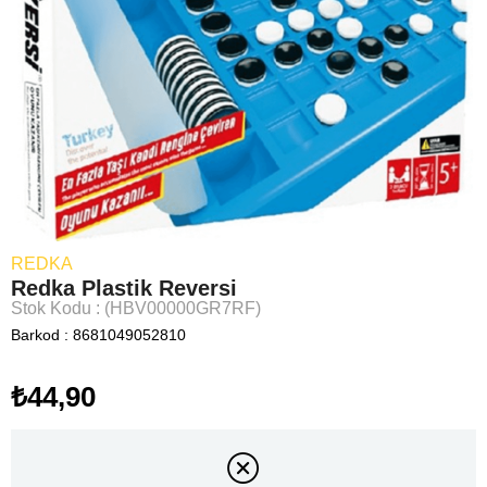
REDKA
Redka Plastik Reversi
Stok Kodu
(HBV00000GR7RF)
Barkod
:
8681049052810
₺44,90