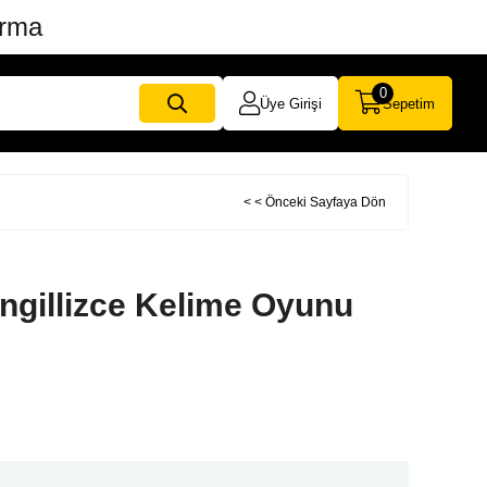
ırma
0
Üye Girişi
Sepetim
< < Önceki Sayfaya Dön
İngillizce Kelime Oyunu