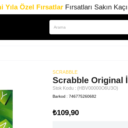
i Yıla Özel Fırsatlar
Fırsatları Sakın Kaç
SCRABBLE
Scrabble Original 
Stok Kodu
(HBV00000O6U3O)
Barkod
:
746775260682
₺109,90