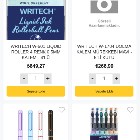
WRITECH W-501 LIQUID
WRITECH W-1784 DOLMA
ROLLER 4 RENK 0,5MM
KALEM MÜREKKEBİ MAVİ -
KALEM - 4'LÜ
5’Lİ KUTU
₺649,27
₺266,99
Sepete Ekle
Sepete Ekle