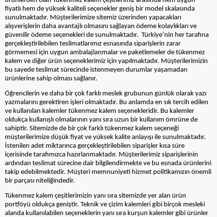
ürünlerden olan Tükenmez kalem çeşitlerimiz arasında hem uygun
fiyatlı hem de yüksek kaliteli seçenekler geniş bir model skalasında
sunulmaktadır. Müşterilerimize sitemiz üzerinden yapacakları
alışverişlerin daha avantajlı olmasını sağlayan ödeme kolaylıkları ve
güvenilir ödeme seçenekleri de sunulmaktadır. Türkiye’nin her tarafına
gerçekleştirilebilen teslimatlarımız esnasında siparişlerin zarar
görmemesi için uygun ambalajlanmalar ve paketlemeler de tükenmez
kalem ve diğer ürün seçeneklerimiz için yapılmaktadır. Müşterilerimizin
bu sayede teslimat sürecinde istenmeyen durumlar yaşamadan
ürünlerine sahip olması sağlanır.
Öğrencilerin ve daha bir çok farklı meslek grubunun günlük olarak yazı
yazmalarını gerektiren işleri olmaktadır. Bu anlamda en sık tercih edilen
ve kullanılan kalemler tükenmez kalem seçenekleridir. Bu kalemler
oldukça kullanışlı olmalarının yanı sıra uzun bir kullanım ömrüne de
sahiptir. Sitemizde de bir çok farklı tükenmez kalem seçeneği
müşterilerimize düşük fiyat ve yüksek kalite anlayışı ile sunulmaktadır.
İstenilen adet miktarınca gerçekleştirilebilen siparişler kısa süre
içerisinde tarafımızca hazırlanmaktadır. Müşterilerimiz siparişlerinin
ardından teslimat sürecine dair bilgilendirmekte ve bu esnada ürünlerini
takip edebilmektedir. Müşteri memnuniyeti hizmet politikamızın önemli
bir parçası niteliğindedir.
Tükenmez kalem çeşitlerimizin yanı sıra sitemizde yer alan ürün
portföyü oldukça geniştir. Teknik ve çizim kalemleri gibi birçok mesleki
alanda kullanılabilen seçeneklerin yanı sıra kurşun kalemler gibi ürünler