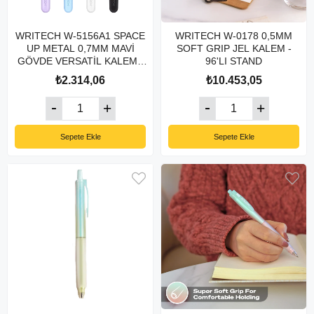
WRITECH W-5156A1 SPACE
WRITECH W-0178 0,5MM
UP METAL 0,7MM MAVİ
SOFT GRIP JEL KALEM -
GÖVDE VERSATİL KALEM -
96'LI STAND
6'LI KUTU
₺2.314,06
₺10.453,05
Sepete Ekle
Sepete Ekle