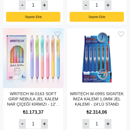
Sepete Ekle
Sepete Ekle
WRITECH W-0163 SOFT
WRITECH W-099S SIGNTEK
GRIP NEBULA JEL KALEM
İMZA KALEMİ 1,0MM JEL
NAR ÇİÇEĞİ KIRMIZI - 12'Lİ
KALEMİ - 24'LÜ STAND
KUTU
₺1.173,37
₺2.314,06