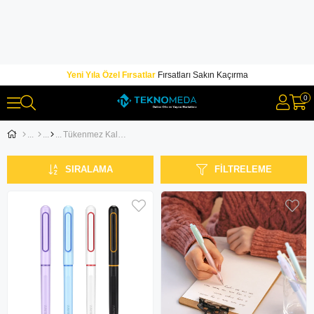
Yeni Yıla Özel Fırsatlar
Fırsatları Sakın Kaçırma
0
Tükenmez Kalemler
SIRALAMA
FILTRELEME