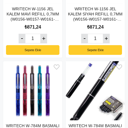
WRITECH W-1156 JEL
WRITECH W-1156 JEL
KALEM MAVİ REFILL 0,7MM
KALEM SİYAH REFILL 0,7MM
(W0156-W0157-W0161-
(W0156-W0157-W0161-
W0163-W0164-W0171) - 20'Lİ
W0163-W0164-W0171) - 20'Lİ
₺871,24
₺871,24
KUTU
KUTU
Sepete Ekle
Sepete Ekle
WRITECH W-784M BASMALI
WRITECH W-784M BASMALI