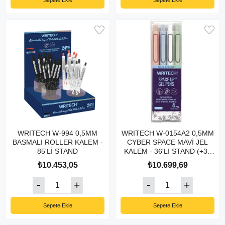
Sepete Ekle
Sepete Ekle
WRITECH W-994 0,5MM
WRITECH W-0154A2 0,5MM
BASMALI ROLLER KALEM -
CYBER SPACE MAVİ JEL
85'Lİ STAND
KALEM - 36'LI STAND (+36
EKSTRA)
₺10.453,05
₺10.699,69
Sepete Ekle
Sepete Ekle