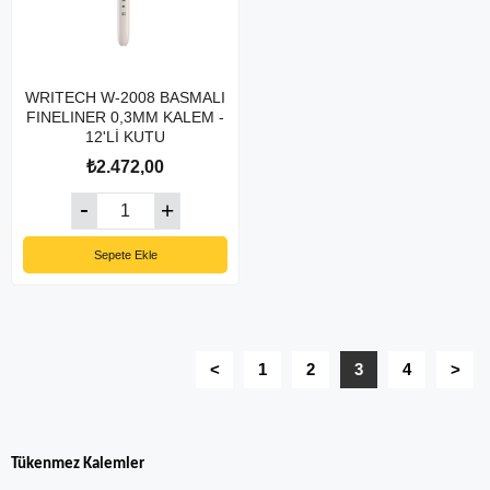
WRITECH W-2008 BASMALI
FINELINER 0,3MM KALEM -
12'Lİ KUTU
₺2.472,00
Sepete Ekle
<
1
2
3
4
>
Tükenmez Kalemler