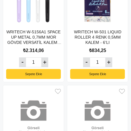
WRITECH W-5156A1 SPACE
WRITECH W-501 LIQUID
UP METAL 0,7MM MOR
ROLLER 4 RENK 0,5MM
GÖVDE VERSATİL KALEM -
KALEM - 6'LI
6'LI KUTU
₺2.314,06
₺834,25
Sepete Ekle
Sepete Ekle