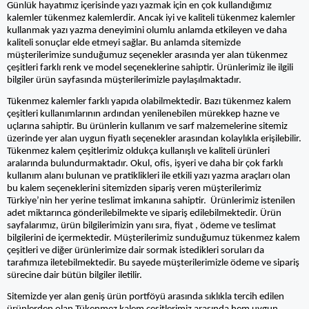
Günlük hayatımız içerisinde yazı yazmak için en çok kullandığımız
kalemler tükenmez kalemlerdir. Ancak iyi ve kaliteli tükenmez kalemler
kullanmak yazı yazma deneyimini olumlu anlamda etkileyen ve daha
kaliteli sonuçlar elde etmeyi sağlar. Bu anlamda sitemizde
müşterilerimize sunduğumuz seçenekler arasında yer alan tükenmez
çeşitleri farklı renk ve model seçeneklerine sahiptir. Ürünlerimiz ile ilgili
bilgiler ürün sayfasında müşterilerimizle paylaşılmaktadır.
Tükenmez kalemler farklı yapıda olabilmektedir. Bazı tükenmez kalem
çeşitleri kullanımlarının ardından yenilenebilen mürekkep hazne ve
uçlarına sahiptir. Bu ürünlerin kullanım ve sarf malzemelerine sitemiz
üzerinde yer alan uygun fiyatlı seçenekler arasından kolaylıkla erişilebilir.
Tükenmez kalem çeşitlerimiz oldukça kullanışlı ve kaliteli ürünleri
aralarında bulundurmaktadır. Okul, ofis, işyeri ve daha bir çok farklı
kullanım alanı bulunan ve pratiklikleri ile etkili yazı yazma araçları olan
bu kalem seçeneklerini sitemizden sipariş veren müşterilerimiz
Türkiye’nin her yerine teslimat imkanına sahiptir. Ürünlerimiz istenilen
adet miktarınca gönderilebilmekte ve sipariş edilebilmektedir. Ürün
sayfalarımız, ürün bilgilerimizin yanı sıra, fiyat , ödeme ve teslimat
bilgilerini de içermektedir. Müşterilerimiz sunduğumuz tükenmez kalem
çeşitleri ve diğer ürünlerimize dair sormak istedikleri soruları da
tarafımıza iletebilmektedir. Bu sayede müşterilerimizle ödeme ve sipariş
sürecine dair bütün bilgiler iletilir.
Sitemizde yer alan geniş ürün portföyü arasında sıklıkla tercih edilen