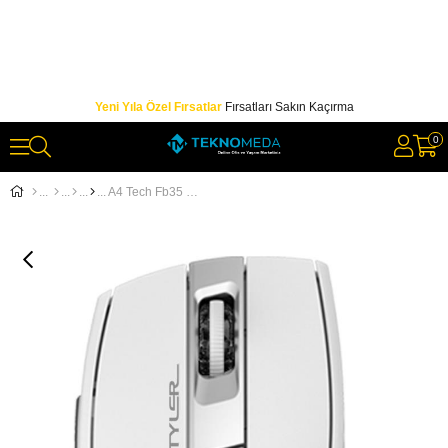
Yeni Yıla Özel Fırsatlar
Fırsatları Sakın Kaçırma
0
A4 Tech Fb35 Beyaz Bluetooth+2.4G Nano Kablosuz 2000 Dpi Mouse