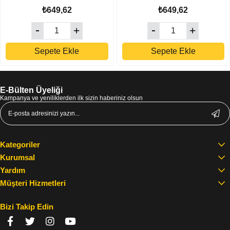
₺649,62
₺649,62
Sepete Ekle
Sepete Ekle
E-Bülten Üyeliği
Kampanya ve yeniliklerden ilk sizin haberiniz olsun
Kategoriler
Kurumsal
Yardım
Müşteri Hizmetleri
Bizi Takip Edin