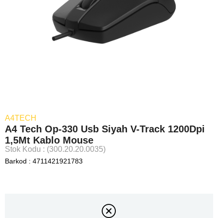
A4TECH
A4 Tech Op-330 Usb Siyah V-Track 1200Dpi
1,5Mt Kablo Mouse
Stok Kodu
(300.20.20.0035)
Barkod
:
4711421921783