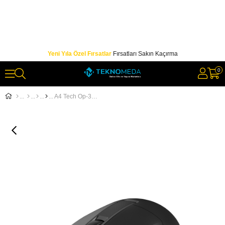
Yeni Yıla Özel Fırsatlar
Fırsatları Sakın Kaçırma
0
A4 Tech Op-330 Usb Siyah V-Track 1200Dpi 1,5Mt Kablo Mouse