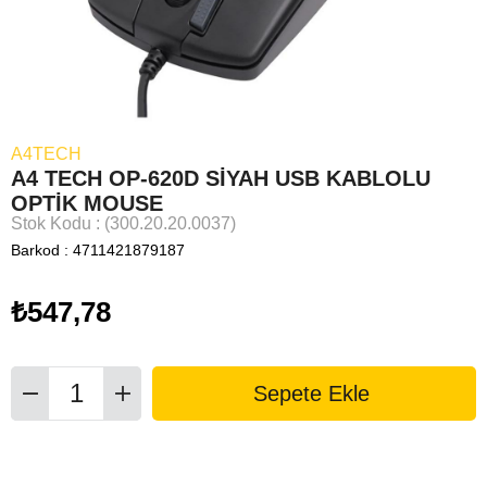
A4TECH
A4 TECH OP-620D SİYAH USB KABLOLU
OPTİK MOUSE
Stok Kodu
(300.20.20.0037)
Barkod
:
4711421879187
₺547,78