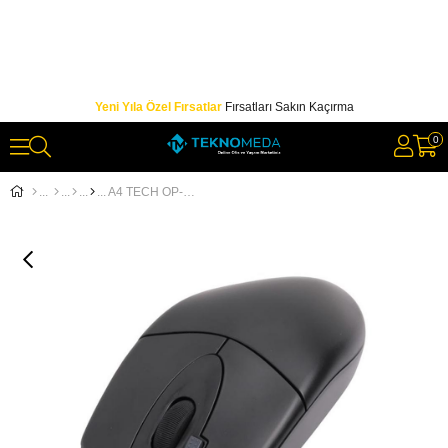
Yeni Yıla Özel Fırsatlar
Fırsatları Sakın Kaçırma
0
A4 TECH OP-620D SİYAH USB KABLOLU OPTİK MOUSE