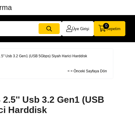
ırma
0
Üye Girişi
Sepetim
5'' Usb 3.2 Gen1 (USB 5Gbps) Siyah Harici Harddisk
< < Önceki Sayfaya Dön
2.5'' Usb 3.2 Gen1 (USB
ci Harddisk