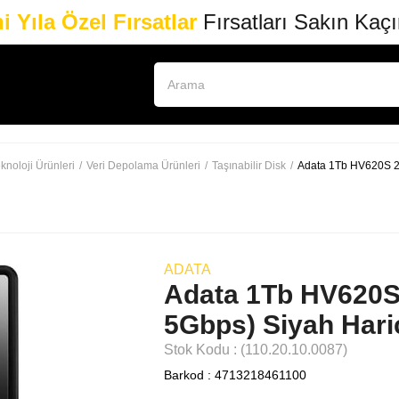
i Yıla Özel Fırsatlar
Fırsatları Sakın Kaç
knoloji Ürünleri
Veri Depolama Ürünleri
Taşınabilir Disk
Adata 1Tb HV620S 2.
ADATA
Adata 1Tb HV620S 
5Gbps) Siyah Hari
Stok Kodu
(110.20.10.0087)
Barkod
:
4713218461100