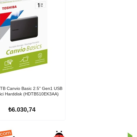
1TB Canvio Basic 2.5" Gen1 USB
rici Harddisk (HDTB510EK3AA)
₺6.030,74