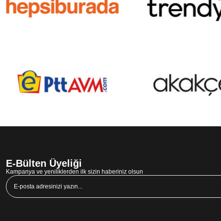
E-Bülten Üyeliği
Kampanya ve yeniliklerden ilk sizin haberiniz olsun