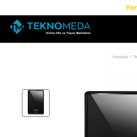
Yen
Anasayfa
Te