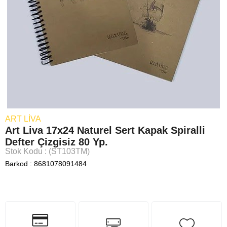
ART LIVA
Art Liva 17x24 Naturel Sert Kapak Spiralli
Defter Çizgisiz 80 Yp.
Stok Kodu
(ST103TM)
Barkod
:
8681078091484