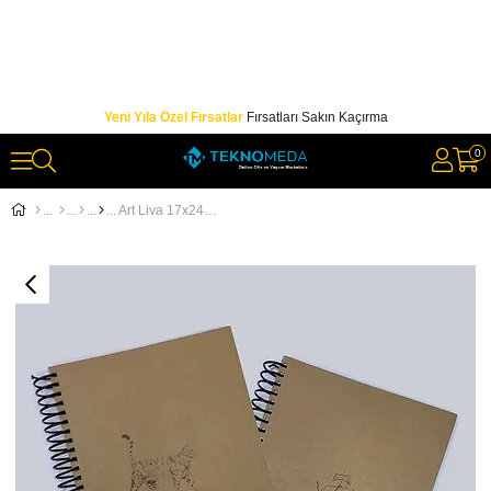
Yeni Yıla Özel Fırsatlar
Fırsatları Sakın Kaçırma
0
Art Liva 17x24 Naturel Sert Kapak Spiralli Defter Çizgisiz 80 Yp.