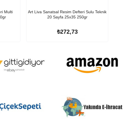
ri Multi
Art Liva Sanatsal Resim Defteri Sulu Teknik
Art Liv
70gr
20 Sayfa 25x35 250gr
₺272,73