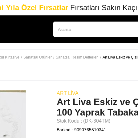
i Yıla Özel Fırsatlar
Fırsatları Sakın Kaç
ul Kırtasiye
Sanatsal Ürünler
Sanatsal Resim Defterleri
Art Liva Eskiz ve Çi
ART LIVA
Art Liva Eskiz ve 
100 Yaprak Tabak
Stok Kodu
(DK-304TM)
Barkod
:
9090765510341