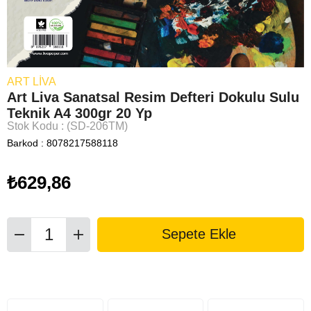
ART LIVA
Art Liva Sanatsal Resim Defteri Dokulu Sulu
Teknik A4 300gr 20 Yp
Stok Kodu
(SD-206TM)
Barkod
:
8078217588118
₺629,86