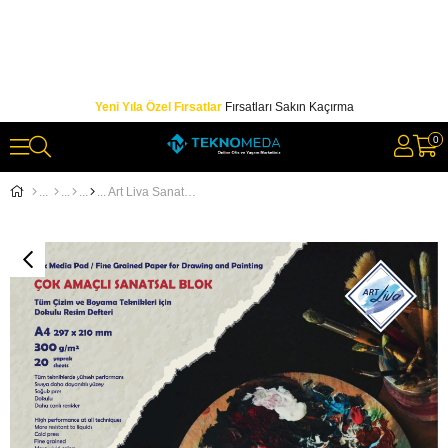
Yeni Yıla Özel Fırsatlar
Fırsatları Sakın Kaçırma
0
Art Liva Sanatsal Resim Defteri Dokulu Sulu Teknik A4 300gr 20 Yp