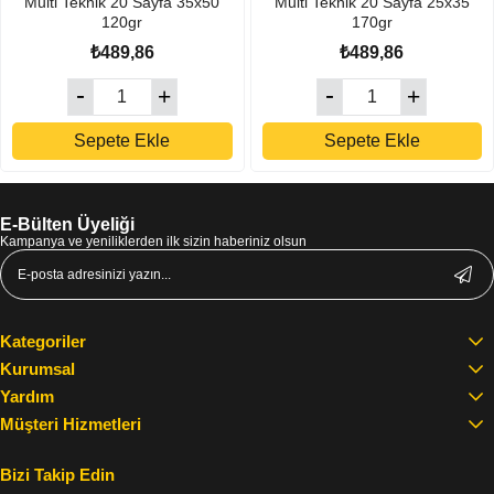
Multi Teknik 20 Sayfa 35x50
Multi Teknik 20 Sayfa 25x35
120gr
170gr
₺489,86
₺489,86
Sepete Ekle
Sepete Ekle
E-Bülten Üyeliği
Kampanya ve yeniliklerden ilk sizin haberiniz olsun
Kategoriler
Kurumsal
Yardım
Müşteri Hizmetleri
Bizi Takip Edin