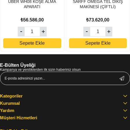
UBER WH08 KÖŞE ALMA
SARFF OMEGA TEL DİKİŞ
APARATI
MAKİNESİ (ÇİFTLİ)
₺56.586,00
₺73.620,00
Sepete Ekle
Sepete Ekle
E-Bülten Üyeliği
Kampanya ve yeniliklerden ilk sizin haberiniz olsun
Kategoriler
Kurumsal
Yardım
Müşteri Hizmetleri