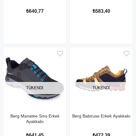
₺640,77
₺583,40
TÜKENDI
TÜKENDI
Berg Manatee Sms Erkek
Berg Babiruse Erkek Ayakkabı
Ayakkabı
₺641,45
₺472,39