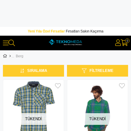
Yeni Yıla Özel Fırsatlar
Fırsatları Sakın Kaçırma
0
Berg
SIRALAMA
FILTRELEME
TÜKENDI
TÜKENDI