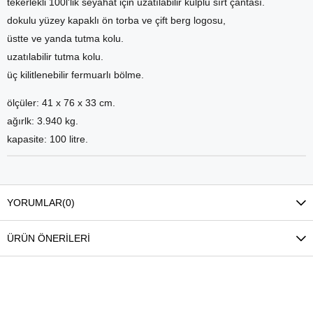
tekerlekli 100l'lik seyahat için uzatılabilir kulplu sırt çantası.
dokulu yüzey kapaklı ön torba ve çift berg logosu,
üstte ve yanda tutma kolu.
uzatılabilir tutma kolu.
üç kilitlenebilir fermuarlı bölme.
ölçüler: 41 x 76 x 33 cm.
ağırlk: 3.940 kg.
kapasite: 100 litre.
YORUMLAR
(0)
ÜRÜN ÖNERILERI