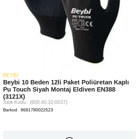
BEYBİ
Beybi 10 Beden 12li Paket Poliüretan Kaplı
Pu Touch Siyah Montaj Eldiven EN388
(3121X)
Stok Kodu
(800.40.10.0037)
Barkod
:
8681780022523