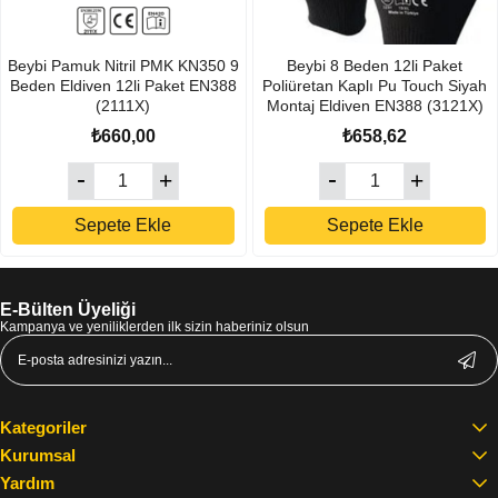
Beybi Pamuk Nitril PMK KN350 9
Beybi 8 Beden 12li Paket
Beden Eldiven 12li Paket EN388
Poliüretan Kaplı Pu Touch Siyah
(2111X)
Montaj Eldiven EN388 (3121X)
₺660,00
₺658,62
Sepete Ekle
Sepete Ekle
E-Bülten Üyeliği
Kampanya ve yeniliklerden ilk sizin haberiniz olsun
Kategoriler
Kurumsal
Yardım