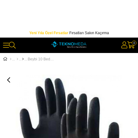
Yeni Yıla Özel Fırsatlar
Fırsatları Sakın Kaçırma
0
Beybi 10 Beden 12li Paket Poliüretan Kaplı Pu Touch Siyah Montaj Eldiven EN388 (3121X)